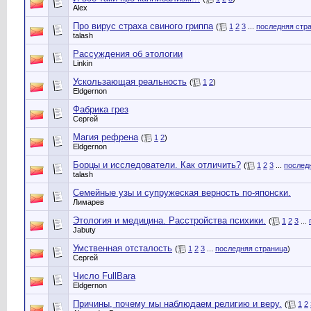
Alex
Про вирус страха свиного гриппа
(
1
2
3
...
последняя стр
talash
Рассуждения об этологии
Linkin
Ускользающая реальность
(
1
2
)
Eldgernon
Фабрика грез
Сергей
Магия рефрена
(
1
2
)
Eldgernon
Борцы и исследователи. Как отличить?
(
1
2
3
...
послед
talash
Семейные узы и супружеская верность по-японски.
Лимарев
Этология и медицина. Расстройства психики.
(
1
2
3
...
Jabuty
Умственная отсталость
(
1
2
3
...
последняя страница
)
Сергей
Число FullBara
Eldgernon
Причины, почему мы наблюдаем религию и веру.
(
1
2