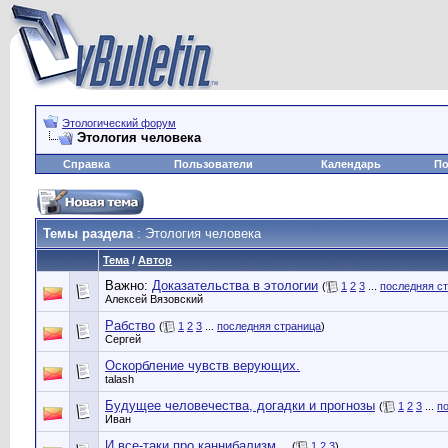
Этологический форум
Этология человека
Справка
Пользователи
Календарь
По
Темы раздела
: Этология человека
Тема
/
Автор
Важно:
Доказательства в этологии
(
1
2
3
...
последняя с
Алексей Вязовский
Рабство
(
1
2
3
...
последняя страница
)
Сергей
Оскорбление чувств верующих.
talash
Будущее человечества, догадки и прогнозы
(
1
2
3
...
п
Иван
И все-таки про каннибализм...
(
1
2
3
)