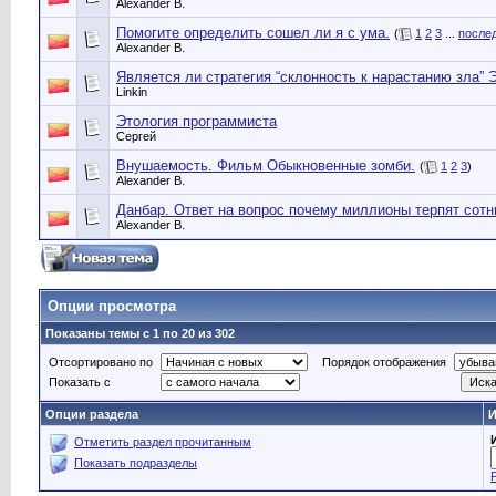
Alexander B.
Помогите определить сошел ли я с ума.
(
1
2
3
...
после
Alexander B.
Является ли стратегия “склонность к нарастанию зла”
Linkin
Этология программиста
Сергей
Внушаемость. Фильм Обыкновенные зомби.
(
1
2
3
)
Alexander B.
Данбар. Ответ на вопрос почему миллионы терпят сотн
Alexander B.
Опции просмотра
Показаны темы с 1 по 20 из 302
Отсортировано по
Порядок отображения
Показать с
Опции раздела
И
Отметить раздел прочитанным
Показать подразделы