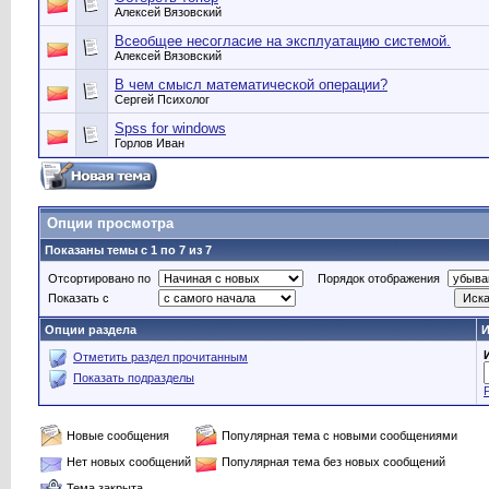
Алексей Вязовский
Всеобщее несогласие на эксплуатацию системой.
Алексей Вязовский
В чем смысл математической операции?
Сергей Психолог
Spss for windows
Горлов Иван
Опции просмотра
Показаны темы с 1 по 7 из 7
Отсортировано по
Порядок отображения
Показать с
Опции раздела
И
Отметить раздел прочитанным
Показать подразделы
Новые сообщения
Популярная тема с новыми сообщениями
Нет новых сообщений
Популярная тема без новых сообщений
Тема закрыта