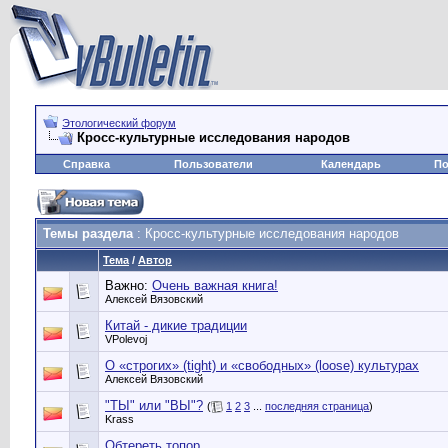
Этологический форум
Кросс-культурные исследования народов
Справка
Пользователи
Календарь
По
Темы раздела
: Кросс-культурные исследования народов
Тема
/
Автор
Важно:
Очень важная книга!
Алексей Вязовский
Китай - дикие традиции
VPolevoj
О «строгих» (tight) и «свободных» (loose) культурах
Алексей Вязовский
"ТЫ" или "ВЫ"?
(
1
2
3
...
последняя страница
)
Krass
Обтереть топор