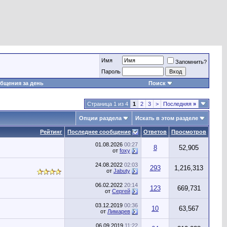
Имя
Запомнить?
Пароль
бщения за день
Поиск
Страница 1 из 4
1
2
3
>
Последняя
»
Опции раздела
Искать в этом разделе
Рейтинг
Последнее сообщение
Ответов
Просмотров
01.08.2026
00:27
8
52,905
от
foxy
24.08.2022
02:03
293
1,216,313
от
Jabuty
06.02.2022
20:14
123
669,731
от
Сергей
03.12.2019
00:36
10
63,567
от
Лимарев
06.09.2019
11:22