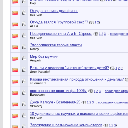
foxy
Откуда взялись дельфины.
неэтолог
Откуда взялся "групповой секс"?
(
1
2
)
Al. Fa.
Поведенческие типы А и Б. Стресс.
(
1
2
3
...
последняя 
неэтолог
Этологическая теория власти
Ready
Мир без мужчин
Андрей
Есть ли у человека "инстинкт" хотеть детей?
(
1
2
3
)
Джек Уарабей
Какова инстинктивная природа отношения к деньгам?
(
stuermer01
протопопов не прав. инфа 100%.
(
1
2
3
...
последняя стра
Баклофен
Джон Кэлхун - Вселенная-25
(
1
2
3
...
последняя страница
VPolevoj
10 удивительных научных и психологических эффекто
неэтолог
Зарождение и размножение компьютеров
(
1
2
3
)