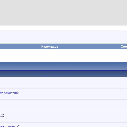
Календарь
Соо
яя страница
)
1
2
)
няя страница
)