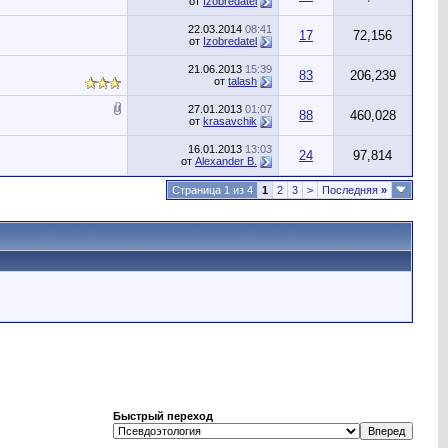
от
Izobredatel
22.03.2014
08:41
17
72,156
от
Izobredatel
21.06.2013
15:39
83
206,239
от
talash
27.01.2013
01:07
88
460,028
от
krasavchik
16.01.2013
13:03
24
97,814
от
Alexander B.
Страница 1 из 4
1
2
3
>
Последняя
»
Быстрый переход