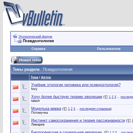
Этологический форум
Псевдоэтология
Справка
Пользователи
Темы раздела
: Псевдоэтология
Тема
/
Автор
Учебник этологии человека или псевдоэтология?
foxy
Хочу более быструю теорию эволюции
(
1
2
3
...
последн
talash
Моделька мирка
(
1
2
3
...
последняя страница
)
Потомучка
Инстинкт самосохранения и теория пассионарности
(
Лимарев
Биологическая и социальная иерархии.
(
1
2
3
...
послед