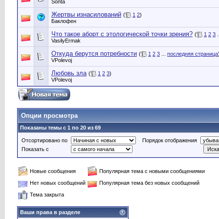
Sonta
Жертвы изнасилований
(
1
2
)
Баклофен
Что такое аборт с этологической точки зрения?
(
1
2
3
.
VasilyErmak
Откуда берутся потребности
(
1
2
3
...
последняя страница
VPolevoj
Любовь зла
(
1
2
3
)
VPolevoj
Опции просмотра
Показаны темы с 1 по 20 из 69
Отсортировано по
Порядок отображения
Показать с
Новые сообщения
Популярная тема с новыми сообщениями
Нет новых сообщений
Популярная тема без новых сообщений
Тема закрыта
Ваши права в разделе