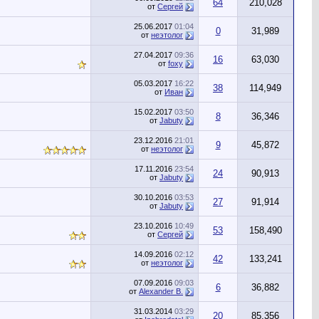
64
210,028
от
Сергей
25.06.2017
01:04
0
31,989
от
неэтолог
27.04.2017
09:36
16
63,030
от
foxy
05.03.2017
16:22
38
114,949
от
Иван
15.02.2017
03:50
8
36,346
от
Jabuty
23.12.2016
21:01
9
45,872
от
неэтолог
17.11.2016
23:54
24
90,913
от
Jabuty
30.10.2016
03:53
27
91,914
от
Jabuty
23.10.2016
10:49
53
158,490
от
Сергей
14.09.2016
02:12
42
133,241
от
неэтолог
07.09.2016
09:03
6
36,882
от
Alexander B.
31.03.2014
03:29
20
85,356