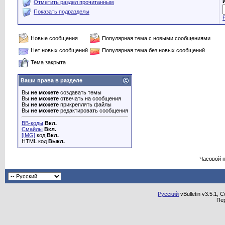
Отметить раздел прочитанным
Показать подразделы
Новые сообщения
Популярная тема с новыми сообщениями
Нет новых сообщений
Популярная тема без новых сообщений
Тема закрыта
Ваши права в разделе
Вы
не можете
создавать темы
Вы
не можете
отвечать на сообщения
Вы
не можете
прикреплять файлы
Вы
не можете
редактировать сообщения
BB-коды
Вкл.
Смайлы
Вкл.
[IMG]
код
Вкл.
HTML код
Выкл.
Часовой 
Русский
vBulletin v3.5.1, 
Пе