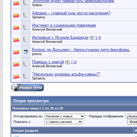
Этология будет прирастать нейробиологией
Solano
Африка -- главный очаг роста населения?
Sphairos
Инстинкт и социальное поведение
Алексей Вязовский
Интервью с Ясоном Бадридзе
(
1
2
)
Алексей Вязовский
Вопрос по Дольнику - Непослушное дитя биосферы.
psixoz
Помощь с книгой
(
1
2
)
Алексей Вязовский
"Насколько здоровы альфа-самцы?"
Sphairos
Опции просмотра
Показаны темы с 1 по 20 из 29
Отсортировано по
Порядок отображения
Показать с
Опции раздела
И