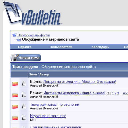
Этологический форум
Обсуждение материалов сайта
Справка
Пользователи
Календарь
По
Темы раздела
: Обсуждение материалов сайта
Тема
/
Автор
Важно:
Лекция по этологии в Москве. Это важно!
Алексей Вязовский
Важно:
Инстинкты человека - книга вышла!
(
1
2
3
...
по
Алексей Вязовский
Телеграм-канал по этологии
Алексей Вязовский
Изучение онтогенеза
Niko
Для размещения материалов