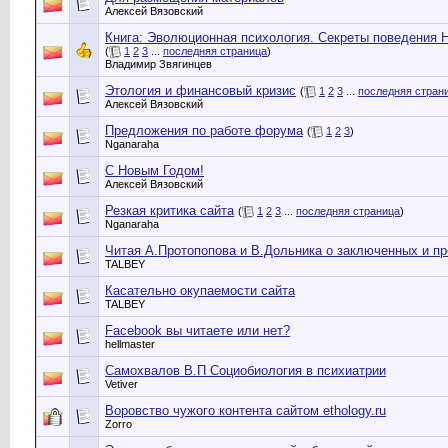
Алексей Вязовский
Книга: Эволюционная психология. Секреты поведения 
(
1
2
3
...
последняя страница
)
Владимир Звягинцев
Этология и финансовый кризис
(
1
2
3
...
последняя стран
Алексей Вязовский
Предложения по работе форума
(
1
2
3
)
Nganaraha
С Новым Годом!
Алексей Вязовский
Резкая критика сайта
(
1
2
3
...
последняя страница
)
Nganaraha
Читая А.Протопопова и В.Дольника о заключенных и пре
TALBEY
Касательно окупаемости сайта
TALBEY
Facebook вы читаете или нет?
hellmaster
Самохвалов В.П Социобиология в психиатрии
Vetiver
Воровство чужого контента сайтом ethology.ru
Zorro