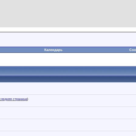
Календарь
Соо
следняя страница
)