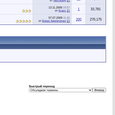
от
Nechtolog
13.11.2009
19:57
1
33,781
от
Krass
07.07.2009
11:42
200
270,175
от
Борис Кирпиченко
Быстрый переход