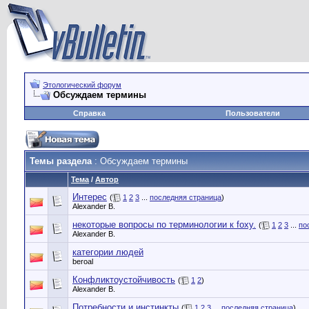
Этологический форум
Обсуждаем термины
Справка
Пользователи
Темы раздела
: Обсуждаем термины
Тема
/
Автор
Интерес
(
1
2
3
...
последняя страница
)
Alexander B.
некоторые вопросы по терминологии к foxy.
(
1
2
3
...
по
Alexander B.
категории людей
beroal
Конфликтоустойчивость
(
1
2
)
Alexander B.
Потребности и инстинкты
(
1
2
3
...
последняя страница
)