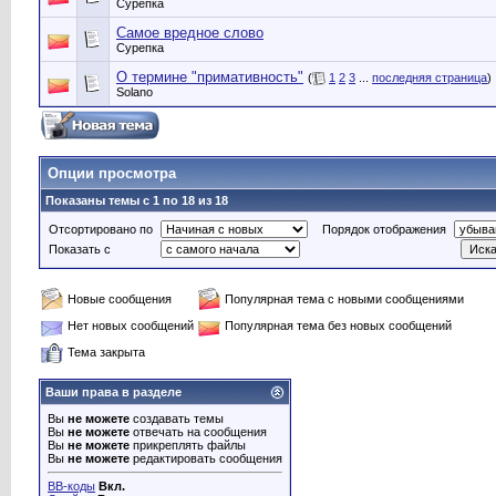
Сурепка
Самое вредное слово
Сурепка
О термине "примативность"
(
1
2
3
...
последняя страница
)
Solano
Опции просмотра
Показаны темы с 1 по 18 из 18
Отсортировано по
Порядок отображения
Показать с
Новые сообщения
Популярная тема с новыми сообщениями
Нет новых сообщений
Популярная тема без новых сообщений
Тема закрыта
Ваши права в разделе
Вы
не можете
создавать темы
Вы
не можете
отвечать на сообщения
Вы
не можете
прикреплять файлы
Вы
не можете
редактировать сообщения
BB-коды
Вкл.