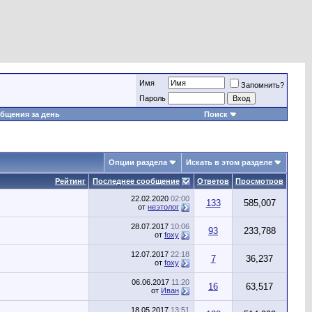
Имя
Запомнить?
Пароль
бщения за день
Поиск
Опции раздела
Искать в этом разделе
Рейтинг
Последнее сообщение
Ответов
Просмотров
22.02.2020
02:00
133
585,007
от
неэтолог
28.07.2017
10:06
93
233,788
от
foxy
12.07.2017
22:18
7
36,237
от
foxy
06.06.2017
11:20
16
63,517
от
Иван
18.05.2017
13:51