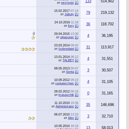
133
514,902
от
неэтолог
15.02.2017
07:14
79
219,132
от
Jabuty
24.10.2016
11:18
36
118,702
от
foxy
29.04.2015
13:30
4
36,195
от
olgasuper
23.03.2014
09:42
31
113,917
от
Izobredatel
13.01.2014
06:12
4
31,551
от
TALBEY
08.05.2013
00:47
3
30,507
от
Sonta
10.09.2012
09:23
4
31,105
от
сильвестрис
28.02.2012
00:16
0
31,165
от
krasavchik
11.10.2010
15:36
35
146,696
от
Administrator
06.07.2010
13:15
3
32,710
от
Alex
10.05.2010
18:19
13
58,013