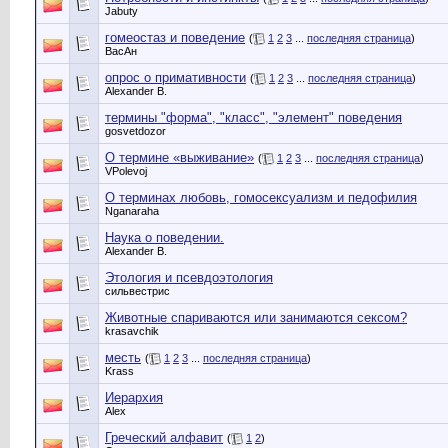
Jabuty
гомеостаз и поведение
(
1
2
3
...
последняя страница
)
ВасАн
опрос о примативности
(
1
2
3
...
последняя страница
)
Alexander B.
термины "форма", "класс", "элемент" поведения
gosvetdozor
О термине «выживание»
(
1
2
3
...
последняя страница
)
VPolevoj
О терминах любовь, гомосексуализм и педофилия
Nganaraha
Наука о поведении.
Alexander B.
Этология и псевдоэтология
сильвестрис
Животные спариваются или занимаются сексом?
krasavchik
месть
(
1
2
3
...
последняя страница
)
Krass
Иерархия
Alex
Греческий алфавит
(
1
2
)