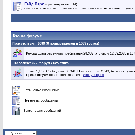
Гайд Парк
(просматривают: 14)
обо всем, о чем хочется поговорить, но этологией это назвать трудно
Кто на форуме
Присутствуют
: 1089 (0 пользователей и 1089 гостей)
Рекорд одновременного пребывания 28,337, это было 12.09.2025 в 10:
Этологический форум статистика
Темы: 1,107, Сообщения: 30,941, Пользователи: 2,043,
Активные участ
Приветствуем нового пользователя,
ScottyLubjemi
Есть новые сообщения
Нет новых сообщений
Закрыто для сообщений