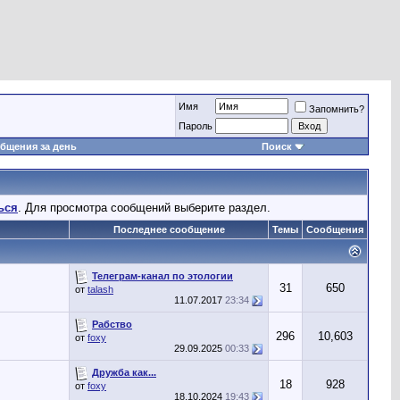
Имя
Запомнить?
Пароль
бщения за день
Поиск
ься
. Для просмотра сообщений выберите раздел.
Последнее сообщение
Темы
Сообщения
Телеграм-канал по этологии
31
650
от
talash
11.07.2017
23:34
Рабство
296
10,603
от
foxy
29.09.2025
00:33
Дружба как...
18
928
от
foxy
18.10.2024
19:43