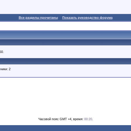
Все разделы прочитаны
Показать руководство форума
50.
ники: 2
Часовой пояс GMT +4, время:
00:20
.