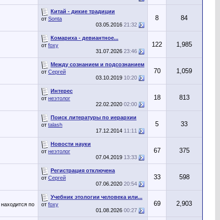
Китай - дикие традиции
8
84
от
Sonta
03.05.2016
21:32
Комариха - девиантное...
122
1,985
от
foxy
31.07.2026
23:46
Между сознанием и подсознанием
70
1,059
от
Сергей
03.10.2019
10:20
Интерес
18
813
от
неэтолог
22.02.2020
02:00
Поиск литературы по иерархии
5
33
от
talash
17.12.2014
11:11
Новости науки
67
375
от
неэтолог
07.04.2019
13:33
Регистрация отключена
33
598
от
Сергей
07.06.2020
20:54
Учебник этологии человека или...
69
2,903
 находится по
от
foxy
01.08.2026
00:27