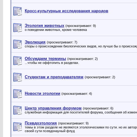
Кросс-культурные исследования народов
Этология животных
(просматривают: 9)
о поведении животных, кроме человека
Эволюция
(просматривают: 7)
споры о происхождении биологических видов, но лучше бы о происхож
Обсуждаем термины
(просматривают: 2)
...чтобы не оффтопить в разделах.
Студентам и преподавателям
(просматривают: 2)
Новости этологии
(просматривают: 4)
Центр управления форумом
(просматривают: 6)
служебная информация для посетителей форума, сообщения об измене
Псевдоэтология
(просматривают: 9)
темы в этом разделе не являются этологическими по сути. но их авто
своей сути псевдонауный флуд