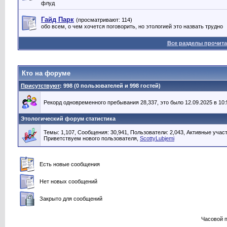
флуд
Гайд Парк
(просматривают: 114)
обо всем, о чем хочется поговорить, но этологией это назвать трудно
Все разделы прочит
Кто на форуме
Присутствуют
: 998 (0 пользователей и 998 гостей)
Рекорд одновременного пребывания 28,337, это было 12.09.2025 в 10:
Этологический форум статистика
Темы: 1,107, Сообщения: 30,941, Пользователи: 2,043,
Активные участ
Приветствуем нового пользователя,
ScottyLubjemi
Есть новые сообщения
Нет новых сообщений
Закрыто для сообщений
Часовой 