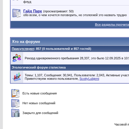
флуд
Гайд Парк
(просматривают: 50)
обо всем, о чем хочется поговорить, но этологией это назвать трудно
Все разделы прочит
Кто на форуме
Присутствуют
: 857 (0 пользователей и 857 гостей)
Рекорд одновременного пребывания 28,337, это было 12.09.2025 в 10:
Этологический форум статистика
Темы: 1,107, Сообщения: 30,941, Пользователи: 2,043,
Активные участ
Приветствуем нового пользователя,
ScottyLubjemi
Есть новые сообщения
Нет новых сообщений
Закрыто для сообщений
Часовой 