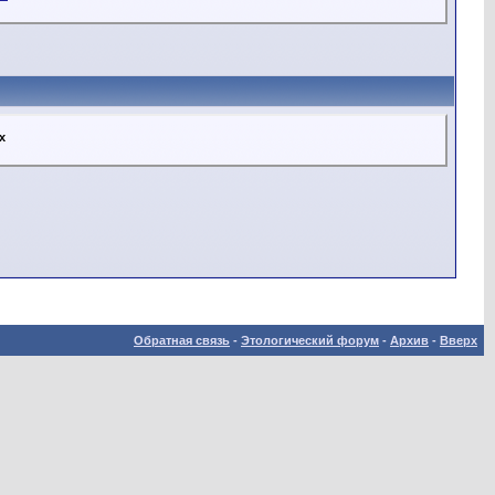
х
Обратная связь
-
Этологический форум
-
Архив
-
Вверх