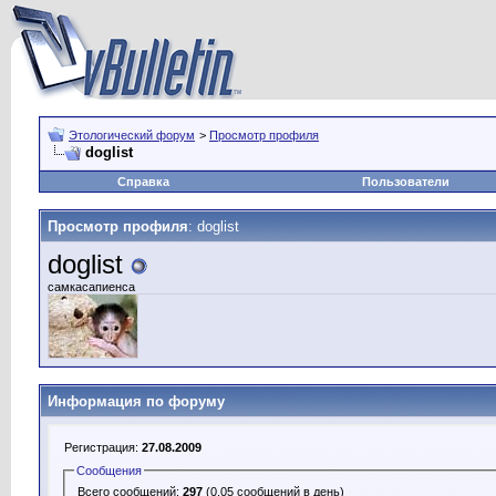
Этологический форум
>
Просмотр профиля
doglist
Справка
Пользователи
Просмотр профиля
: doglist
doglist
самкасапиенса
Информация по форуму
Регистрация:
27.08.2009
Сообщения
Всего сообщений:
297
(0.05 сообщений в день)