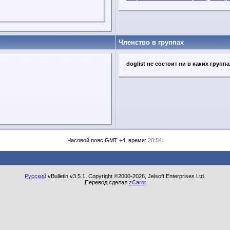
Членство в группах
doglist не состоит ни в каких группа
Часовой пояс GMT +4, время:
20:54
.
Русский
vBulletin v3.5.1, Copyright ©2000-2026, Jelsoft Enterprises Ltd.
Перевод сделал
zCarot