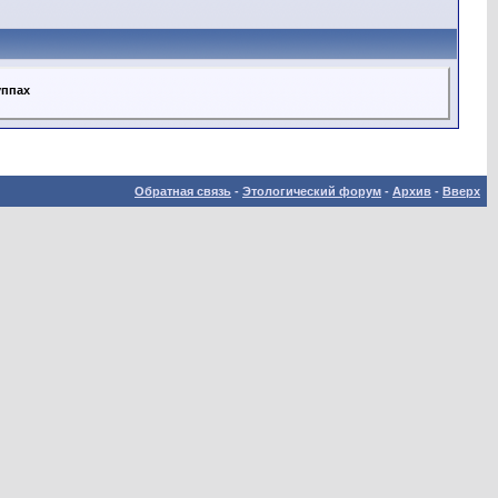
уппах
Обратная связь
-
Этологический форум
-
Архив
-
Вверх