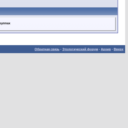
группах
Обратная связь
-
Этологический форум
-
Архив
-
Вверх