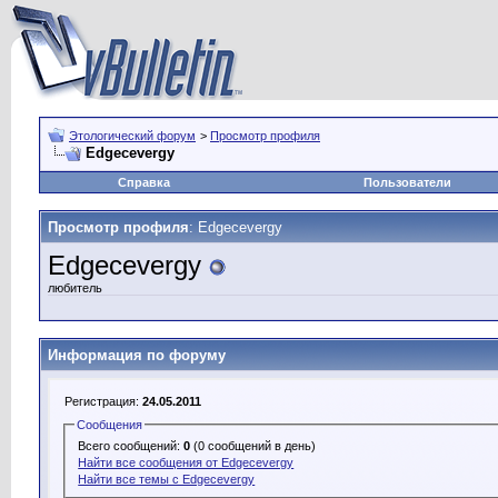
Этологический форум
>
Просмотр профиля
Edgecevergy
Справка
Пользователи
Просмотр профиля
: Edgecevergy
Edgecevergy
любитель
Информация по форуму
Регистрация:
24.05.2011
Сообщения
Всего сообщений:
0
(0 сообщений в день)
Найти все сообщения от Edgecevergy
Найти все темы с Edgecevergy