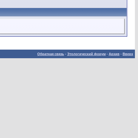
Обратная связь
-
Этологический форум
-
Архив
-
Вверх