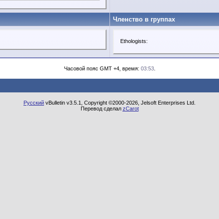
Членство в группах
Ethologists:
Часовой пояс GMT +4, время:
03:53
.
Русский
vBulletin v3.5.1, Copyright ©2000-2026, Jelsoft Enterprises Ltd.
Перевод сделал
zCarot