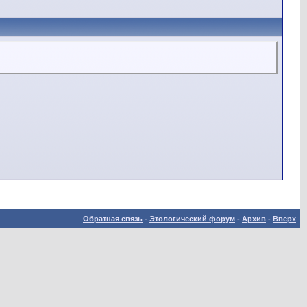
Обратная связь
-
Этологический форум
-
Архив
-
Вверх