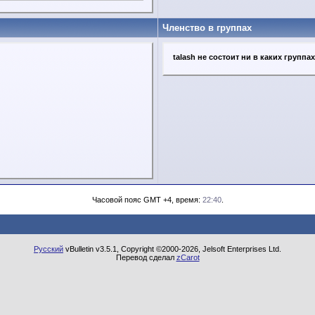
Членство в группах
talash не состоит ни в каких группах
Часовой пояс GMT +4, время:
22:40
.
Русский
vBulletin v3.5.1, Copyright ©2000-2026, Jelsoft Enterprises Ltd.
Перевод сделал
zCarot