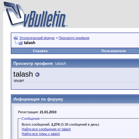
Этологический форум
>
Просмотр профиля
talash
Справка
Пользователи
Просмотр профиля
: talash
talash
эрудит
Информация по форуму
Регистрация:
21.01.2010
Сообщения
Всего сообщений:
2,274
(0.38 сообщений в день)
Найти все сообщения от talash
Найти все темы с talash