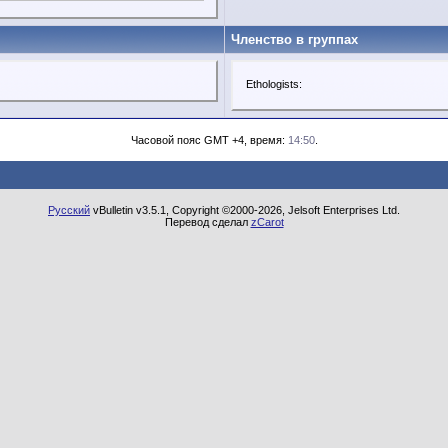
Членство в группах
Ethologists:
Часовой пояс GMT +4, время:
14:50
.
Русский
vBulletin v3.5.1, Copyright ©2000-2026, Jelsoft Enterprises Ltd.
Перевод сделал
zCarot