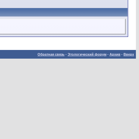
Обратная связь
-
Этологический форум
-
Архив
-
Вверх