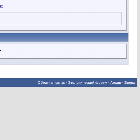
ty
х
Обратная связь
-
Этологический форум
-
Архив
-
Вверх