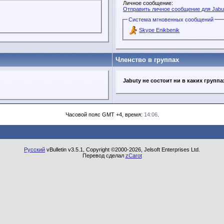
Личное сообщение:
Отправить личное сообщение для Jabu
Система мгновенных сообщений
Skype Enikbenik
Членство в группах
Jabuty не состоит ни в каких группа
Часовой пояс GMT +4, время:
14:06
.
Русский
vBulletin v3.5.1, Copyright ©2000-2026, Jelsoft Enterprises Ltd.
Перевод сделал
zCarot