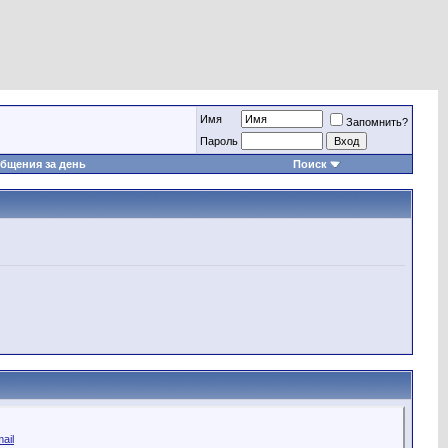
Имя
Запомнить?
Пароль
бщения за день
Поиск
ail