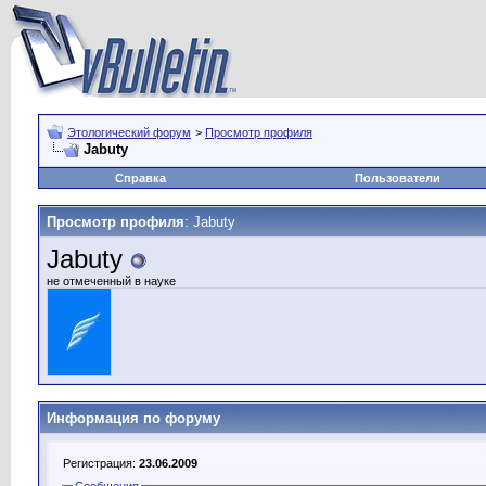
Этологический форум
>
Просмотр профиля
Jabuty
Справка
Пользователи
Просмотр профиля
: Jabuty
Jabuty
не отмеченный в науке
Информация по форуму
Регистрация:
23.06.2009