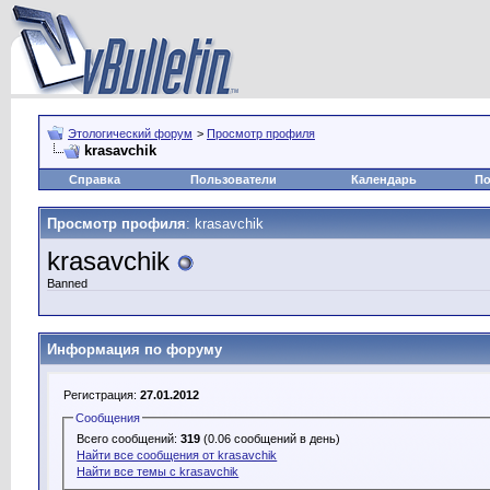
Этологический форум
>
Просмотр профиля
krasavchik
Справка
Пользователи
Календарь
По
Просмотр профиля
: krasavchik
krasavchik
Banned
Информация по форуму
Регистрация:
27.01.2012
Сообщения
Всего сообщений:
319
(0.06 сообщений в день)
Найти все сообщения от krasavchik
Найти все темы с krasavchik