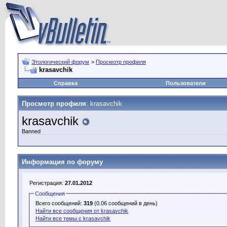
Этологический форум
>
Просмотр профиля
krasavchik
Справка
Пользователи
Просмотр профиля
: krasavchik
krasavchik
Banned
Информация по форуму
Регистрация:
27.01.2012
Сообщения
Всего сообщений:
319
(0.06 сообщений в день)
Найти все сообщения от krasavchik
Найти все темы с krasavchik