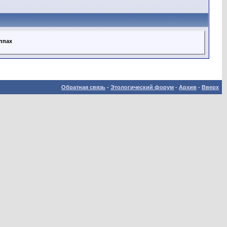
уппах
Обратная связь
-
Этологический форум
-
Архив
-
Вверх