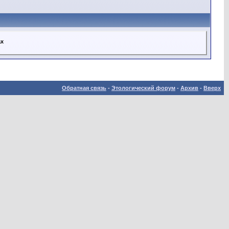
ах
Обратная связь
-
Этологический форум
-
Архив
-
Вверх