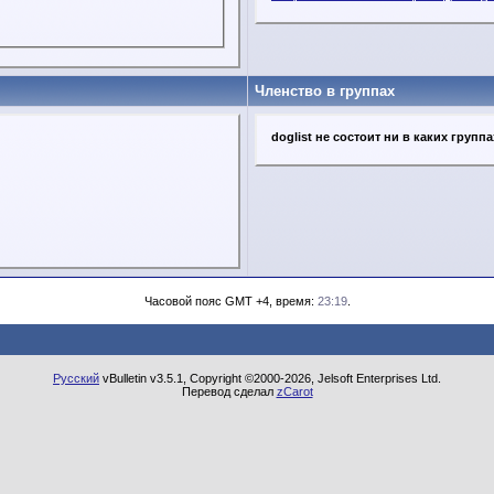
Членство в группах
doglist не состоит ни в каких группа
Часовой пояс GMT +4, время:
23:19
.
Русский
vBulletin v3.5.1, Copyright ©2000-2026, Jelsoft Enterprises Ltd.
Перевод сделал
zCarot