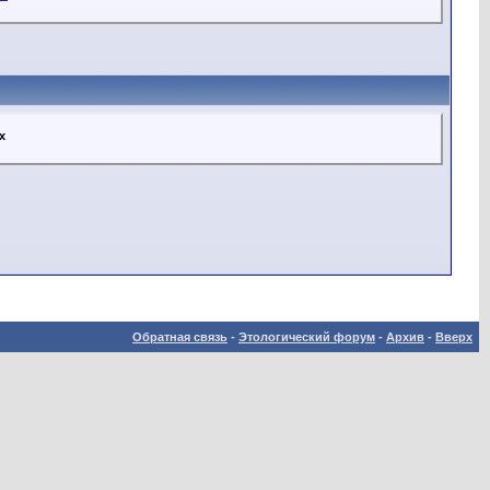
х
Обратная связь
-
Этологический форум
-
Архив
-
Вверх