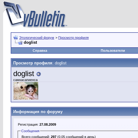
Этологический форум
>
Просмотр профиля
doglist
Справка
Пользователи
Просмотр профиля
: doglist
doglist
самкасапиенса
Информация по форуму
Регистрация:
27.08.2009
Сообщения
Всего сообщений:
297
(0.05 сообщений в день)