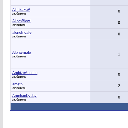
AllinkaFuP
0
любитель
AllornBiowl
0
любитель
alonoIncafe
0
любитель
Alpha-male
1
любитель
AmbizeAnnetle
0
любитель
ameth
2
любитель
AmirhanDyday
0
любитель