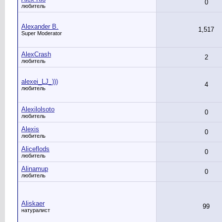
0
любитель
Alexander B.
1,517
Super Moderator
AlexCrash
2
любитель
alexei_LJ_)))
4
любитель
Alexilolsoto
0
любитель
Alexis
0
любитель
Aliceflods
0
любитель
Alinamup
0
любитель
Aliskaer
99
натуралист