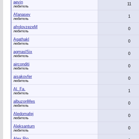
aevin
11
любитель
Afanasev
1
любитель
afrolovzezeM
0
любитель
Agathakl
0
любитель
agmaslSix
0
любитель
airconditi
0
любитель
aisakovfer
0
любитель
Al. Fa.
1
любитель
albuzonMes
0
любитель
Aledomafej
0
любитель
Aleksantum
0
любитель
Alex Rio