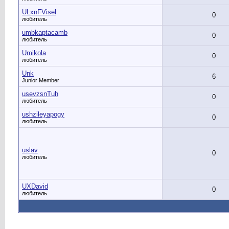
ULxnFVisel
0
любитель
umbkaptacamb
0
любитель
Umikola
0
любитель
Unk
6
Junior Member
usevzsnTuh
0
любитель
ushzileyapogy
0
любитель
uslav
0
любитель
UXDavid
0
любитель