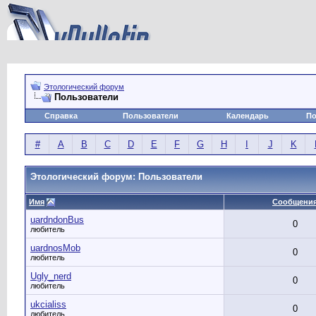
Этологический форум
Пользователи
Справка
Пользователи
Календарь
По
#
A
B
C
D
E
F
G
H
I
J
K
Этологический форум: Пользователи
Имя
Сообщени
uardndonBus
0
любитель
uardnosMob
0
любитель
Ugly_nerd
0
любитель
ukcialiss
0
любитель