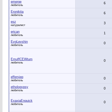
emerge
6
любитель
Eronikita
6
любитель
esz
3
натуралист
erjcan
1
любитель
EvgLevshin
0
любитель
EmuffCEWtum
0
любитель
effersjep
0
любитель
ethologypsy
0
любитель
ExaxiaEnquick
0
любитель