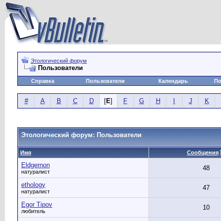
Этологический форум
Пользователи
Справка
Пользователи
Календарь
По
#
A
B
C
D
[
E
]
F
G
H
I
J
K
Этологический форум: Пользователи
Имя
Сообщения
Eldgernon
48
натуралист
ethology
47
натуралист
Egor Tipov
10
любитель