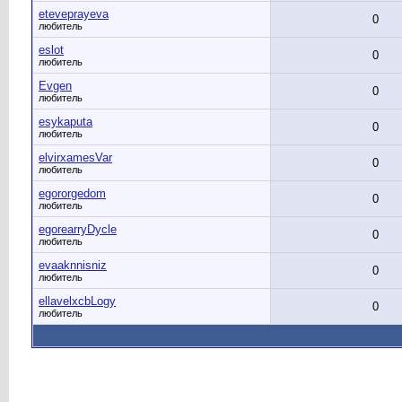
eteveprayeva
0
любитель
eslot
0
любитель
Evgen
0
любитель
esykaputa
0
любитель
elvirxamesVar
0
любитель
egororgedom
0
любитель
egorearryDycle
0
любитель
evaaknnisniz
0
любитель
ellavelxcbLogy
0
любитель