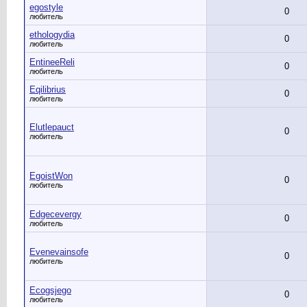
egostyle
0
любитель
ethologydia
0
любитель
EntineeReli
0
любитель
Eqilibrius
0
любитель
Elutlepauct
0
любитель
EgoistWon
0
любитель
Edgecevergy
0
любитель
Evenevainsofe
0
любитель
Ecogsjego
0
любитель