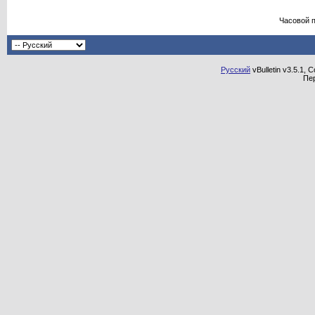
Часовой 
Русский
vBulletin v3.5.1, 
Пе