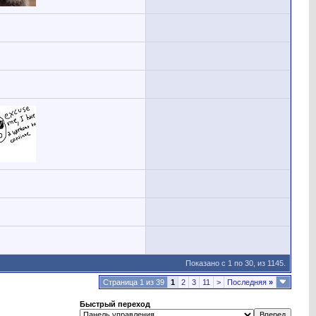
Показано с 1 по 30, из 1145.
Страница 1 из 39
1
2
3
11
>
Последняя
»
Быстрый переход