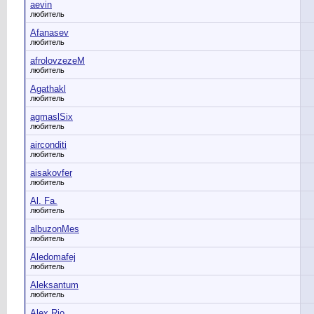
aevin
любитель
Afanasev
любитель
afrolovzezeM
любитель
Agathakl
любитель
agmaslSix
любитель
airconditi
любитель
aisakovfer
любитель
Al. Fa.
любитель
albuzonMes
любитель
Aledomafej
любитель
Aleksantum
любитель
Alex Rio