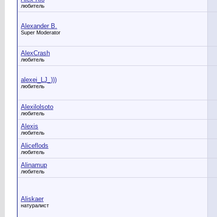
любитель
Alexander B.
Super Moderator
AlexCrash
любитель
alexei_LJ_)))
любитель
Alexilolsoto
любитель
Alexis
любитель
Aliceflods
любитель
Alinamup
любитель
Aliskaer
натуралист