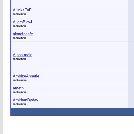
AllinkaFuP
любитель
AllornBiowl
любитель
alonoIncafe
любитель
Alpha-male
любитель
AmbizeAnnetle
любитель
ameth
любитель
AmirhanDyday
любитель