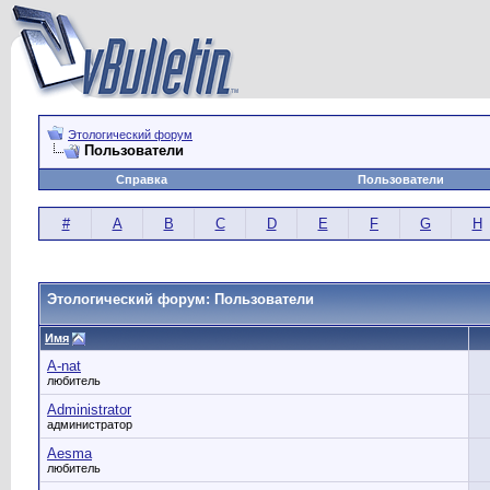
Этологический форум
Пользователи
Справка
Пользователи
#
A
B
C
D
E
F
G
H
Этологический форум: Пользователи
Имя
A-nat
любитель
Administrator
администратор
Aesma
любитель