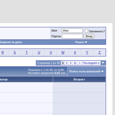
Имя
Запомнить?
Пароль
бщения за день
Поиск
R
S
T
U
V
W
X
Y
Z
Страница 1 из 39
1
2
3
11
>
Последняя
»
Показано с 1 по 30, из 1145.
Поиск пользователей
На поиск затрачено
0.01
сек.
ватар
Возраст