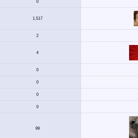
0
1,517
2
4
0
0
0
0
99