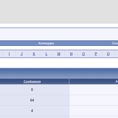
Календарь
Соо
I
J
K
L
M
N
O
P
Q
Сообщения
А
0
64
4