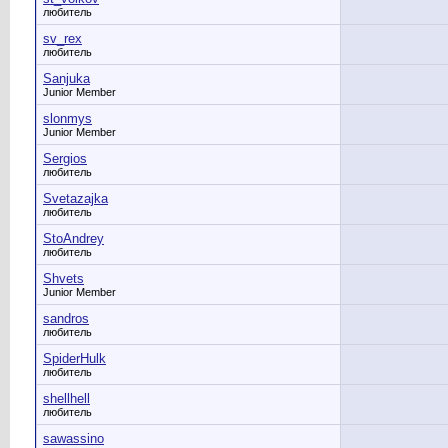
любитель
sv_rex
любитель
Sanjuka
Junior Member
slonmys
Junior Member
Sergios
любитель
Svetazajka
любитель
StoAndrey
любитель
Shvets
Junior Member
sandros
любитель
SpiderHulk
любитель
shellhell
любитель
sawassino