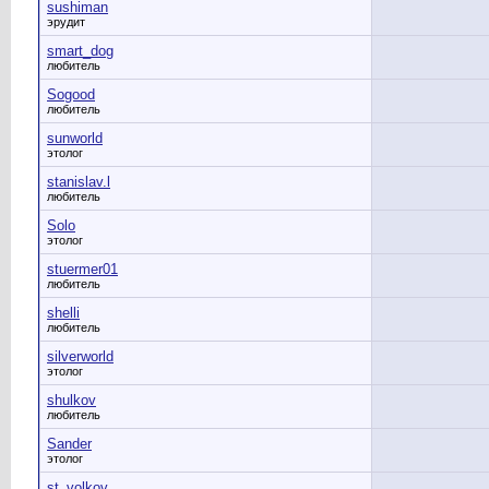
sushiman
эрудит
smart_dog
любитель
Sogood
любитель
sunworld
этолог
stanislav.l
любитель
Solo
этолог
stuermer01
любитель
shelli
любитель
silverworld
этолог
shulkov
любитель
Sander
этолог
st_volkov