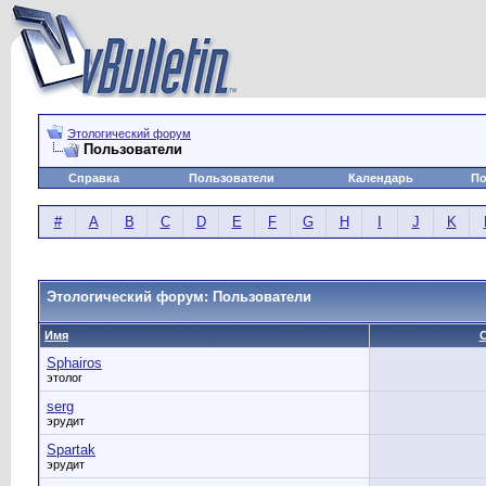
Этологический форум
Пользователи
Справка
Пользователи
Календарь
По
#
A
B
C
D
E
F
G
H
I
J
K
Этологический форум: Пользователи
Имя
Sphairos
этолог
serg
эрудит
Spartak
эрудит