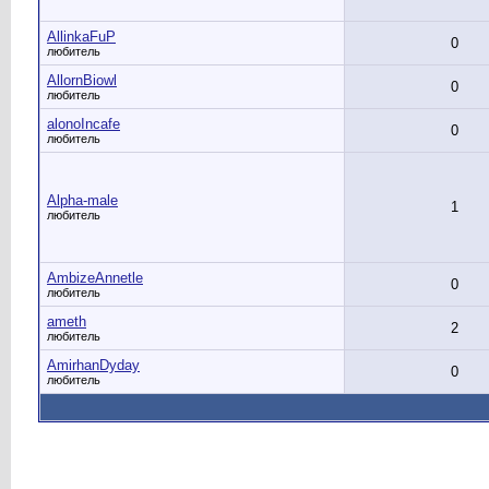
AllinkaFuP
0
любитель
AllornBiowl
0
любитель
alonoIncafe
0
любитель
Alpha-male
1
любитель
AmbizeAnnetle
0
любитель
ameth
2
любитель
AmirhanDyday
0
любитель