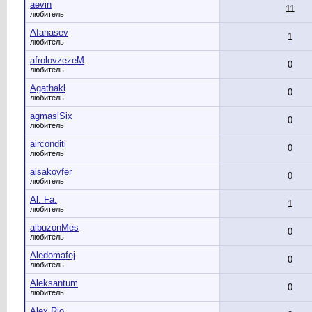
aevin
11
любитель
Afanasev
1
любитель
afrolovzezeM
0
любитель
Agathakl
0
любитель
agmaslSix
0
любитель
airconditi
0
любитель
aisakovfer
0
любитель
Al. Fa.
1
любитель
albuzonMes
0
любитель
Aledomafej
0
любитель
Aleksantum
0
любитель
Alex Rio