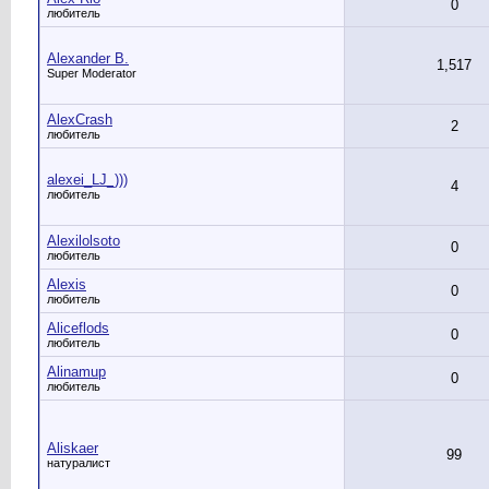
0
любитель
Alexander B.
1,517
Super Moderator
AlexCrash
2
любитель
alexei_LJ_)))
4
любитель
Alexilolsoto
0
любитель
Alexis
0
любитель
Aliceflods
0
любитель
Alinamup
0
любитель
Aliskaer
99
натуралист