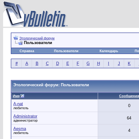
Этологический форум
Пользователи
Справка
Пользователи
Календарь
По
#
A
B
C
D
E
F
G
H
I
J
K
Этологический форум: Пользователи
Имя
Сообщения
A-nat
0
любитель
Administrator
64
администратор
Aesma
4
любитель