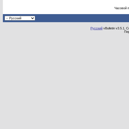
Часовой 
Русский
vBulletin v3.5.1, 
Пе