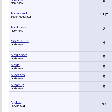
0
любитель
Alexander B.
1,517
Super Moderator
AlexCrash
2
любитель
alexei_LJ_)))
4
любитель
Alexilolsoto
0
любитель
Alexis
0
любитель
Aliceflods
0
любитель
Alinamup
0
любитель
Aliskaer
99
натуралист