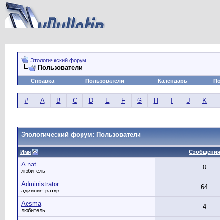
Этологический форум
Пользователи
Справка
Пользователи
Календарь
По
#
A
B
C
D
E
F
G
H
I
J
K
Этологический форум: Пользователи
Имя
Сообщения
A-nat
0
любитель
Administrator
64
администратор
Aesma
4
любитель