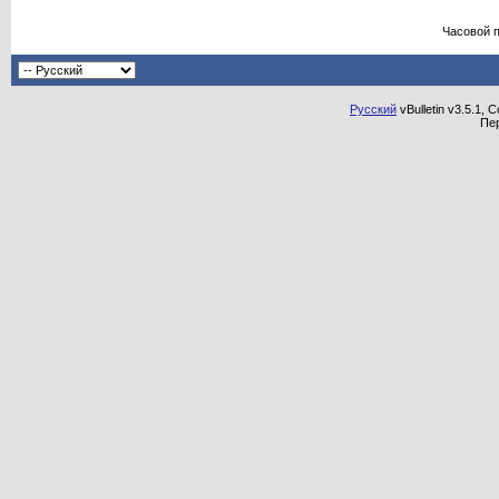
Часовой 
Русский
vBulletin v3.5.1, 
Пе