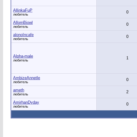
AllinkaFuP
0
любитель
AllornBiowl
0
любитель
alonoIncafe
0
любитель
Alpha-male
1
любитель
AmbizeAnnetle
0
любитель
ameth
2
любитель
AmirhanDyday
0
любитель