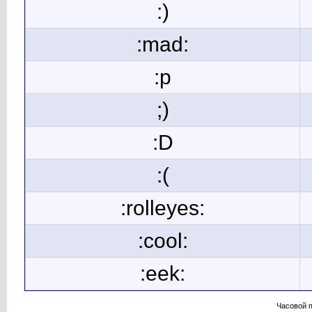
:)
:mad:
:p
;)
:D
:(
:rolleyes:
:cool:
:eek:
Часовой 