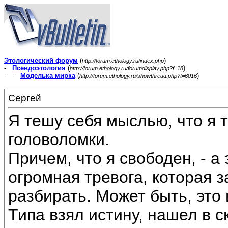
Этологический форум
(
)
http://forum.ethology.ru/index.php
-
Псевдоэтология
(
)
http://forum.ethology.ru/forumdisplay.php?f=18
- -
Моделька мирка
(
)
http://forum.ethology.ru/showthread.php?t=6016
Сергей
Я тешу себя мыслью, что я 
головоломки.
Причем, что я свободен, - а 
огромная тревога, которая з
разбирать. Может быть, это
Типа взял истину, нашел в с