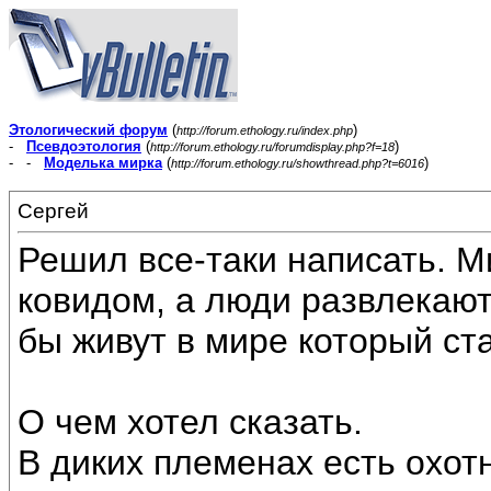
Этологический форум
(
)
http://forum.ethology.ru/index.php
-
Псевдоэтология
(
)
http://forum.ethology.ru/forumdisplay.php?f=18
- -
Моделька мирка
(
)
http://forum.ethology.ru/showthread.php?t=6016
Сергей
Решил все-таки написать. М
ковидом, а люди развлекаютс
бы живут в мире который ст
О чем хотел сказать.
В диких племенах есть охотн