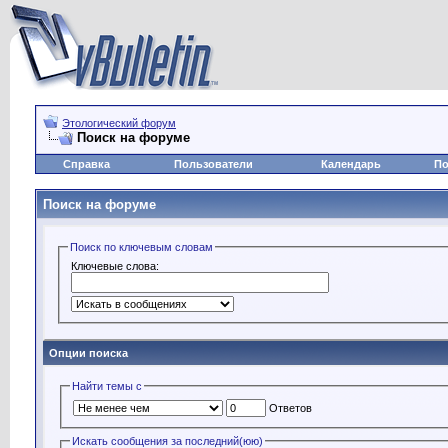
Этологический форум
Поиск на форуме
Справка
Пользователи
Календарь
По
Поиск на форуме
Поиск по ключевым словам
Ключевые слова:
Опции поиска
Найти темы с
Ответов
Искать сообщения за последний(юю)