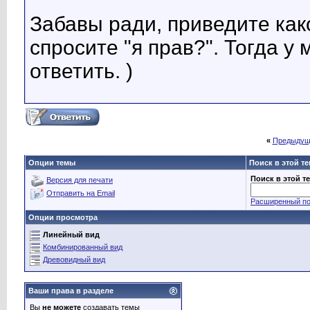
Забавы ради, приведите како
спросите "я прав?". Тогда у
ответить. )
«
Предыдущ
Опции темы
Поиск в этой т
Поиск в этой т
Версия для печати
Отправить на Email
Расширенный по
Опции просмотра
Линейный вид
Комбинированный вид
Древовидный вид
Ваши права в разделе
Вы
не можете
создавать темы