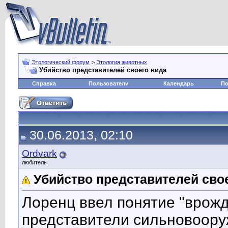
Этологический форум
>
Этология животных
Убийство представителей своего вида
Справка
Пользователи
Календарь
По
30.06.2013, 02:10
Ordvark
любитель
Убийство представителей сво
Лоренц ввел понятие "врож
представители сильновоору