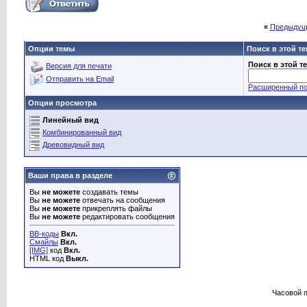
«
Предыдущ
Опции темы
Поиск в этой т
Поиск в этой т
Версия для печати
Отправить на Email
Расширенный по
Опции просмотра
Линейный вид
Комбинированный вид
Древовидный вид
Ваши права в разделе
Вы
не можете
создавать темы
Вы
не можете
отвечать на сообщения
Вы
не можете
прикреплять файлы
Вы
не можете
редактировать сообщения
BB-коды
Вкл.
Смайлы
Вкл.
[IMG]
код
Вкл.
HTML код
Выкл.
Часовой 