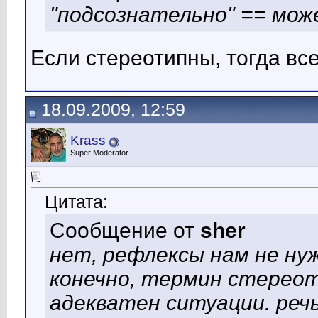
"подсознательно" == мо
Если стереотипны, тогда вс
18.09.2009, 12:59
Krass
Super Moderator
Цитата:
Сообщение от
sher
нет, рефлексы нам не н
конечно, термин
стерео
адекватен ситуации. реч