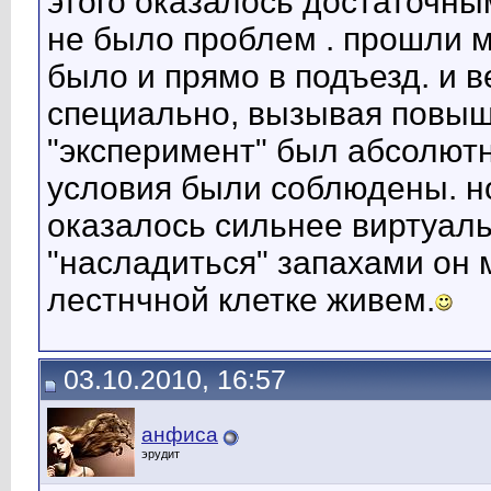
этого оказалось достаточны
не было проблем . прошли ми
было и прямо в подъезд. и в
специально, вызывая повыше
"эксперимент" был абсолют
условия были соблюдены. н
оказалось сильнее виртуаль
"насладиться" запахами он 
лестнчной клетке живем.
03.10.2010, 16:57
анфиса
эрудит