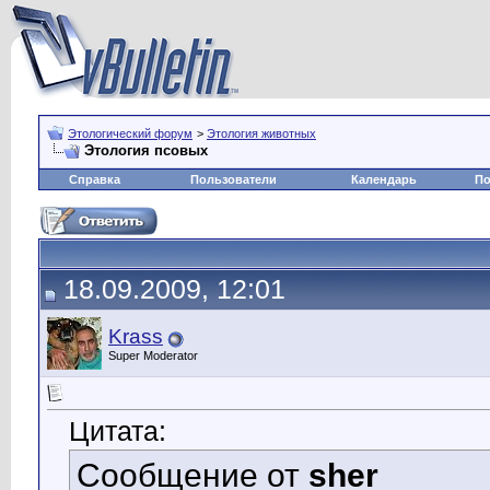
Этологический форум
>
Этология животных
Этология псовых
Справка
Пользователи
Календарь
По
18.09.2009, 12:01
Krass
Super Moderator
Цитата:
Сообщение от
sher