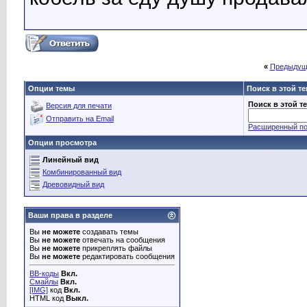
«
Предыдущ
Опции темы
Поиск в этой т
Поиск в этой т
Версия для печати
Отправить на Email
Расширенный по
Опции просмотра
Линейный вид
Комбинированный вид
Древовидный вид
Ваши права в разделе
Вы
не можете
создавать темы
Вы
не можете
отвечать на сообщения
Вы
не можете
прикреплять файлы
Вы
не можете
редактировать сообщения
BB-коды
Вкл.
Смайлы
Вкл.
[IMG]
код
Вкл.
HTML код
Выкл.