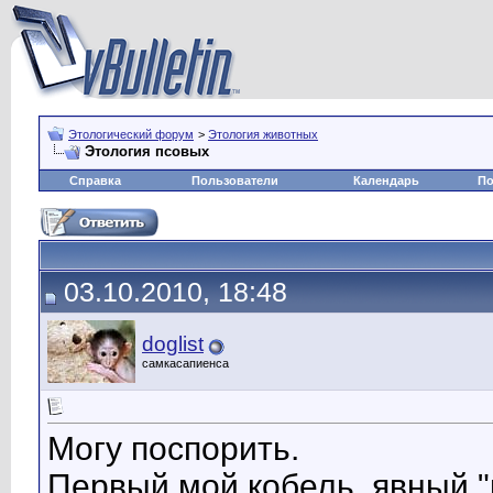
Этологический форум
>
Этология животных
Этология псовых
Справка
Пользователи
Календарь
По
03.10.2010, 18:48
doglist
самкасапиенса
Могу поспорить.
Первый мой кобель, явный "