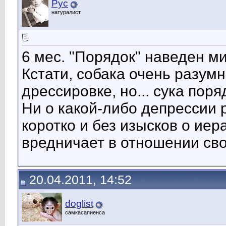
Рус
натуралист
6 мес. "Порядок" наведен ми
Кстати, собака очень разум
дрессировке, но... сука поря
Ни о какой-либо депрессии 
коротко и без изысков о иер
вредничает в отношении свое
20.04.2011, 14:52
doglist
самкасапиенса