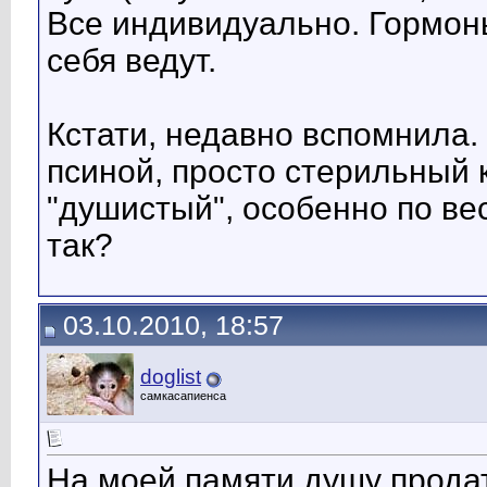
Все индивидуально. Гормоны
себя ведут.
Кстати, недавно вспомнила.
псиной, просто стерильный к
"душистый", особенно по ве
так?
03.10.2010, 18:57
doglist
самкасапиенса
На моей памяти душу продат