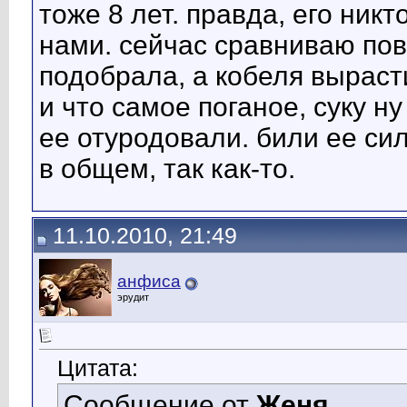
тоже 8 лет. правда, его никт
нами. сейчас сравниваю пове
подобрала, а кобеля выраст
и что самое поганое, суку ну
ее отуродовали. били ее си
в общем, так как-то.
11.10.2010, 21:49
анфиса
эрудит
Цитата:
Сообщение от
Женя