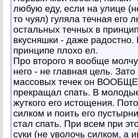
любую еду, если на улице (н
то чуял) гуляла течная его 
остальных течных в принципе
вкусняшки - даже радостно. 
принципе плохо ел.
Про второго я вообще молчу
него - не главная цель. Зат
массовых течек он ВООБЩЕ 
прекращал спать. В молодые
жуткого его истощения. Пот
силком и поить его пустырни
стал спать. При всем при эт
суки (не уволочь силком, а 