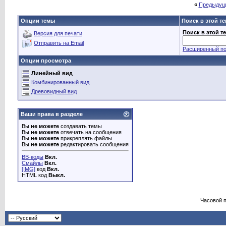
«
Предыдущ
Опции темы
Поиск в этой т
Поиск в этой т
Версия для печати
Отправить на Email
Расширенный по
Опции просмотра
Линейный вид
Комбинированный вид
Древовидный вид
Ваши права в разделе
Вы
не можете
создавать темы
Вы
не можете
отвечать на сообщения
Вы
не можете
прикреплять файлы
Вы
не можете
редактировать сообщения
BB-коды
Вкл.
Смайлы
Вкл.
[IMG]
код
Вкл.
HTML код
Выкл.
Часовой 