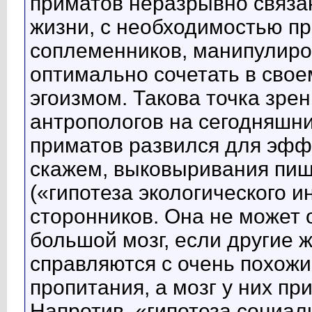
приматов неразрывно связа
жизни, с необходимостью пр
соплеменников, манипулиров
оптимально сочетать в свое
эгоизмом. Такова точка зре
антропологов на сегодняшний
приматов развился для эффе
скажем, выковыривания пищ
(«гипотеза экологического и
сторонников. Она не может 
большой мозг, если другие 
справляются с очень похож
пропитания, а мозг у них пр
Напротив, «гипотеза социал