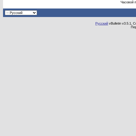
Часовой 
Русский
vBulletin v3.5.1, 
Пе