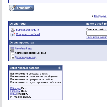
«
Предыдущ
Опции темы
Поиск в этой т
Поиск в этой т
Версия для печати
Отправить на Email
Расширенный по
Опции просмотра
Линейный вид
Комбинированный вид
Древовидный вид
Ваши права в разделе
Вы
не можете
создавать темы
Вы
не можете
отвечать на сообщения
Вы
не можете
прикреплять файлы
Вы
не можете
редактировать сообщения
BB-коды
Вкл.
Смайлы
Вкл.
[IMG]
код
Вкл.
HTML код
Выкл.