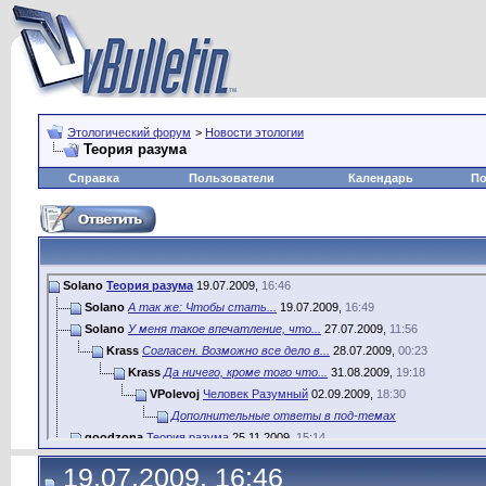
Этологический форум
>
Новости этологии
Теория разума
Справка
Пользователи
Календарь
По
Solano
Теория разума
19.07.2009,
16:46
Solano
А так же: Чтобы стать...
19.07.2009,
16:49
Solano
У меня такое впечатление, что...
27.07.2009,
11:56
Krass
Согласен. Возможно все дело в...
28.07.2009,
00:23
Krass
Да ничего, кроме того что...
31.08.2009,
19:18
VPolevoj
Человек Разумный
02.09.2009,
18:30
Дополнительные ответы в под-темах
goodzona
Теория разума
25.11.2009,
15:14
Cорин Михаил
Здравствуйте, я новый человек...
11.03.2014,
13:11
19.07.2009, 16:46
VPolevoj
В этой теме всего две...
11.03.2014,
13:36