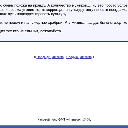
, очень похожа на правду. А количество мужиков.... ну это просто услов
е и весьма уязвимые, то коррекцию в культуру могут внести всегда мол
вших чуть подкорректировать культуру.
ж не пошел и пал смертью храбрых. А в жизни......... да, были старцы 
 для тех кто не слышит, пожалуйста.
«
Предыдущая тема
|
Следующая тема
»
Часовой пояс GMT +4, время:
13:56
.