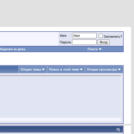
Имя
Запомнить?
Пароль
бщения за день
Поиск
Опции темы
Поиск в этой теме
Опции просмотра
#
1