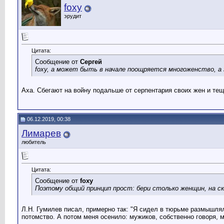
foxy
эрудит
Цитата:
Сообщение от
Сергей
foxy, а может быть в начале поощряется многоженство, а
Аха. Сбегают на войну подальше от серпентария своих жен и тещ
06.12.2019, 00:38
Лимарев
любитель
Цитата:
Сообщение от
foxy
Поэтому общий принцип прост: бери столько женщин, на с
Л.Н. Гумилев писал, примерно так: "Я сидел в тюрьме размышля
потомство. А потом меня осенило: мужиков, собственно говоря, м