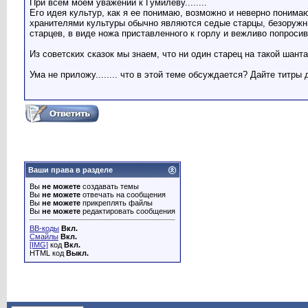
При всем моем уважении к Гумилеву........
Его идея культур, как я ее понимаю, возможно и неверно понимаю
хранителями культуры обычно являются седые старцы, безоружны
старцев, в виде ножа приставленного к горлу и вежливо попроси
Из советских сказок мы знаем, что ни один старец на такой шанта
Ума не приложу........ что в этой теме обсуждается? Дайте титры
Ваши права в разделе
Вы
не можете
создавать темы
Вы
не можете
отвечать на сообщения
Вы
не можете
прикреплять файлы
Вы
не можете
редактировать сообщения
BB-коды
Вкл.
Смайлы
Вкл.
[IMG]
код
Вкл.
HTML код
Выкл.