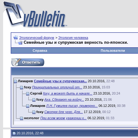
Этологический форум
>
Этология человека
Семейные узы и супружеская верность по-японски.
Справка
Пользователи
Лимарев
Семейные узы и супружеская...
20.10.2016,
22:48
foxy
Принципиальных отличий от...
23.10.2016,
15:03
Сергей
foxy, а может быть в начале...
23.10.2016,
20:24
foxy
Аха. Сбегают на войну...
23.10.2016,
21:06
Лимарев
Л.Н. Гумилев писал, примерно...
06.12.2019,
00:38
foxy
Смотря для чего. Для...
17.12.2019,
00:12
неэтолог
При всем моем уважении к...
06.12.2019,
01:33
20.10.2016, 22:48