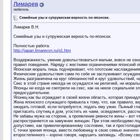
Лимарев
любитель
Семейные узы и супружеская верность по-японски.
Лимарев В.Н.
Семейные узы и супружеская верность по-японски.
Полностью работа:
http://japan.limarevvn.ru/g1.htm
Воздержанность, умение довольствоваться малым, вовсе не озна
правил поведения. Наряду с жесткими ограничениями японский об
Японская мораль лишь подчеркивает, что плотским наслаждениям
Физические удовольствия сами по себе не заслуживают осуждения
Жизнь разграничена на круг обязанностей и круг удовольствий, 
Секс в этой стране никогда не осуждался ни религией, ни мораль
Японцы ни когда не смотрели на секс, как на некое социальное зл
предосудительное.
Японец как бы ограждает в своей жизни область, которая принадл
Жена японского служащего привыкла к тому, что, как правило, ви
ожидать готовой, если потребуется, подать ему ужин. Пьяный гл
пригласить спутниц в дом, угостить их чаем, осведомится, рассч
Не забавы мужа на стороне, а проявление ревности жены – вот ч
распространяется на замужних женщин. При этом необходимо под
допустимо, как привилегированному сословию, так и простолюди
С точки зрения японца, ввести любовницу в свою семью значило 
второстепенного – короче говоря, нарушить заповедь: «Всему св