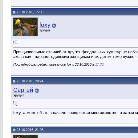
23.10.2016, 15:03
foxy
эрудит
Принципиальных отличий от других феодальных культур не наблю
экспансия. вдовам, одиноким женщинам и их детям тоже нужно чт
Последний раз редактировалось foxy, 23.10.2016 в
17:38
.
23.10.2016, 20:24
Сергей
эрудит
foxy, а может быть в начале поощряется многоженство, а затем 
23.10.2016, 21:06