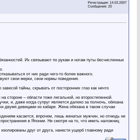
Регистрация: 14.03.2007
Сообщения: 20
бязанностей. Их связывают по рукам и ногам путы бесчисленных
о.
тказываться от них ради чего-то более важного.
твуют свои мерки, свои нормы поведения.
о завесой тайны, скрывать от посторонних глаз как нечто
 на стороне – области тоже легальной, но второстепенной.
чки, и, даже когда супруг является далеко за полночь, обязана
ки двумя девицами из кабаре. Жена обязана в таком случаи
ождениям касается, впрочем, лишь женатых мужчин, но отнюдь не
пространения в Японии. Не смотря на то, что иметь наложниц
 изолированы друг от друга, нанести ущерб главному ради