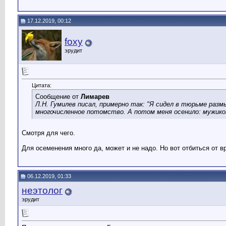
17.12.2019, 00:12
foxy
эрудит
Цитата:
Сообщение от
Лимарев
Л.Н. Гумилев писал, примерно так: "Я сидел в тюрьме раз
многочисленное потомство. А потом меня осенило: мужиков,
Смотря для чего.
Для осеменения много да, может и не надо. Но вот отбиться от 
06.12.2019, 01:33
неэтолог
эрудит