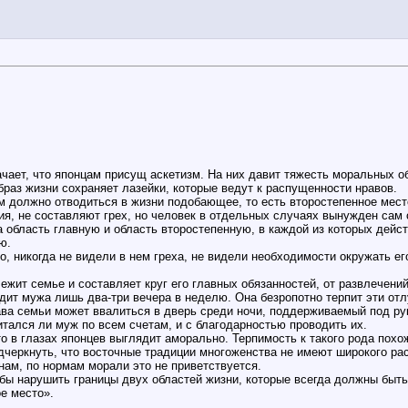
чает, что японцам присущ аскетизм. На них давит тяжесть моральных о
раз жизни сохраняет лазейки, которые ведут к распущенности нравов.
 должно отводиться в жизни подобающее, то есть второстепенное мест
, не составляют грех, но человек в отдельных случаях вынужден сам о
на область главную и область второстепенную, в каждой из которых дейс
ю.
о, никогда не видели в нем греха, не видели необходимости окружать ег
ежит семье и составляет круг его главных обязанностей, от развлечений
дит мужа лишь два-три вечера в неделю. Она безропотно терпит эти отлу
ава семьи может ввалиться в дверь среди ночи, поддерживаемый под ру
итался ли муж по всем счетам, и с благодарностью проводить их.
то в глазах японцев выглядит аморально. Терпимость к такого рода пох
черкнуть, что восточные традиции многоженства не имеют широкого рас
нам, по нормам морали это не приветствуется.
бы нарушить границы двух областей жизни, которые всегда должны быть
ое место».