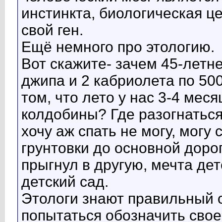
Сергей
Как работают секты. Как...
06.02.2022,
20:10
инстинкта, биологическая ц
Сергей
Все очень похоже на вихрь,...
06.02.2022,
20:14
свой ген.
Ещё немного про этологию.
Вот скажите- зачем 45-летн
джипа и 2 кабриолета по 5
том, что лето у нас 3-4 меся
колдобины? Где разогнатьс
хочу аж спать не могу, могу
грунтовки до основной дорог
прыгнул в другую, мечта дет
детский сад.
Этологи знают правильный о
попытаться обозначить свое