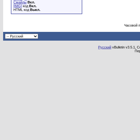
Смайлы
Вкл.
[IMG]
код
Вкл.
HTML код
Выкл.
Часовой 
Русский
vBulletin v3.5.1, 
Пе