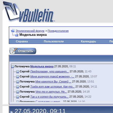
Этологический форум
>
Псевдоэтология
Моделька мирка
Справка
Пользователи
Календарь
По
Потомучка
Моделька мирка
27.05.2020,
09:11
Сергей
Предполагаю, что вариант...
27.05.2020,
11:43
Сергей
Меня волнует такой момент, -...
27.05.2020,
13:07
Потомучка
Мне кажется Вы, Сергей,...
27.05.2020,
13:51
Сергей
Тогда вот вам история. Как-то...
27.05.2020,
14:11
Потомучка
Что то я затупил. Не...
27.05.2020,
14:18
Сергей
Так и я хотел бы получить...
27.05.2020,
14:22
Потомучка
С роликами у меня...
27.05.2020,
14:30
Потомучка
Тут такая мысль пришла. Если...
27.05.2020,
16:41
27.05.2020, 09:11
Сергей
Куры всегда разгребают корм,...
27.05.2020,
16:43