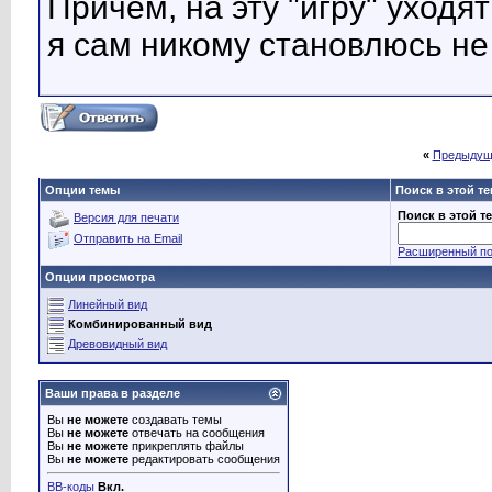
Причем, на эту "игру" уходя
я сам никому становлюсь н
«
Предыдущ
Опции темы
Поиск в этой т
Поиск в этой т
Версия для печати
Отправить на Email
Расширенный по
Опции просмотра
Линейный вид
Комбинированный вид
Древовидный вид
Ваши права в разделе
Вы
не можете
создавать темы
Вы
не можете
отвечать на сообщения
Вы
не можете
прикреплять файлы
Вы
не можете
редактировать сообщения
BB-коды
Вкл.