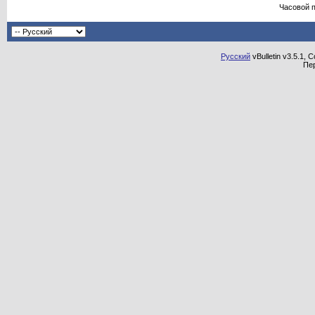
Часовой 
Русский
vBulletin v3.5.1, 
Пе