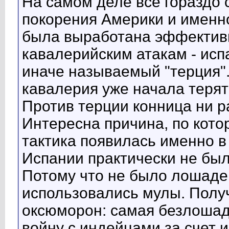
На самом деле все гораздо
покорения Америки и именн
была выработана эффективн
кавалерийским атакам - исп
иначе называемый "терция".
кавалерия уже начала теря
Против терции конница ни р
Интересна причина, по кото
тактика появилась именно в 
Испании практически не был
Потому что не было лошадей
использовались мулы. Полу
оксюморон: самая безлоша
войну с индейцами за счет 