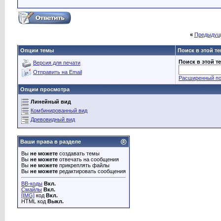
«
Предыдущ
Опции темы
Поиск в этой т
Поиск в этой т
Версия для печати
Отправить на Email
Расширенный по
Опции просмотра
Линейный вид
Комбинированный вид
Древовидный вид
Ваши права в разделе
Вы
не можете
создавать темы
Вы
не можете
отвечать на сообщения
Вы
не можете
прикреплять файлы
Вы
не можете
редактировать сообщения
BB-коды
Вкл.
Смайлы
Вкл.
[IMG]
код
Вкл.
HTML код
Выкл.