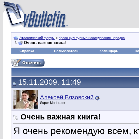
Этологический форум
>
Кросс-культурные исследования народов
Очень важная книга!
Справка
Пользователи
Календарь
По
15.11.2009, 11:49
Алексей Вязовский
Super Moderator
Очень важная книга!
Я очень рекомендую всем, к