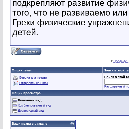
подкрепляют развитие физи
того, что не развиваемо или 
Греки физические упражнен
детей.
«
Предыдущ
Опции темы
Поиск в этой т
Поиск в этой т
Версия для печати
Отправить на Email
Расширенный по
Опции просмотра
Линейный вид
Комбинированный вид
Древовидный вид
Ваши права в разделе