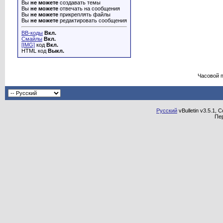
Вы
не можете
создавать темы
Вы
не можете
отвечать на сообщения
Вы
не можете
прикреплять файлы
Вы
не можете
редактировать сообщения
BB-коды
Вкл.
Смайлы
Вкл.
[IMG]
код
Вкл.
HTML код
Выкл.
Часовой 
Русский
vBulletin v3.5.1, 
Пе