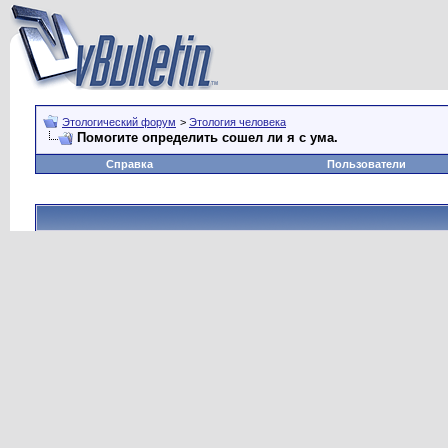
Этологический форум
>
Этология человека
Помогите определить сошел ли я с ума.
Справка
Пользователи