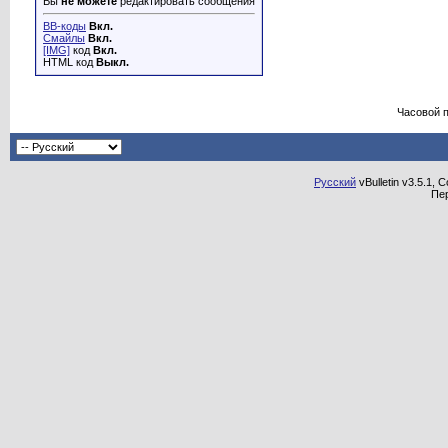
Вы
не можете
редактировать сообщения
BB-коды
Вкл.
Смайлы
Вкл.
[IMG]
код
Вкл.
HTML код
Выкл.
Часовой 
Русский
vBulletin v3.5.1, 
Пе