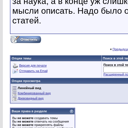
за наука, а в конце уж сли
мысли описать. Надо было 
статей.
«
Предыдущ
Опции темы
Поиск в этой т
Поиск в этой т
Версия для печати
Отправить на Email
Расширенный по
Опции просмотра
Линейный вид
Комбинированный вид
Древовидный вид
Ваши права в разделе
Вы
не можете
создавать темы
Вы
не можете
отвечать на сообщения
Вы
не можете
прикреплять файлы