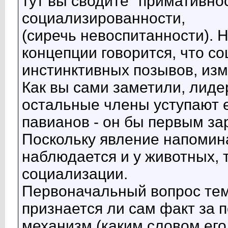
тут вы сводите "примативно
социализированности,
(сиречь невоспитанности). 
концепции говорится, что с
инстинктивных позывов, из
Как вы сами заметили, лиде
остальные члены уступают е
павианов - он бы первым за
Поскольку явление напомин
наблюдается и у животных, 
социализации.
Первоначальный вопрос тем
признается ли сам факт за
механизм (каким словом его 