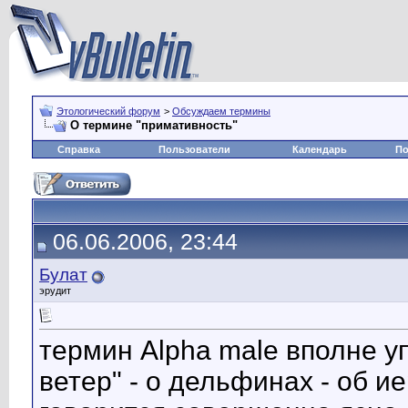
Этологический форум
>
Обсуждаем термины
О термине "примативность"
Справка
Пользователи
Календарь
По
06.06.2006, 23:44
Булат
эрудит
термин Alpha male вполне у
ветер" - о дельфинах - об 