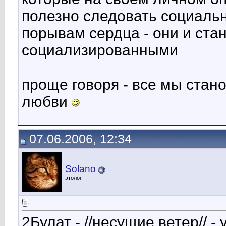
полезно следовать социальн
порывам сердца - они и ста
социализированными
проще говоря - все мы стан
любви
07.06.2006, 12:34
Solano
этолог
2Булат - //несущие ветер// -