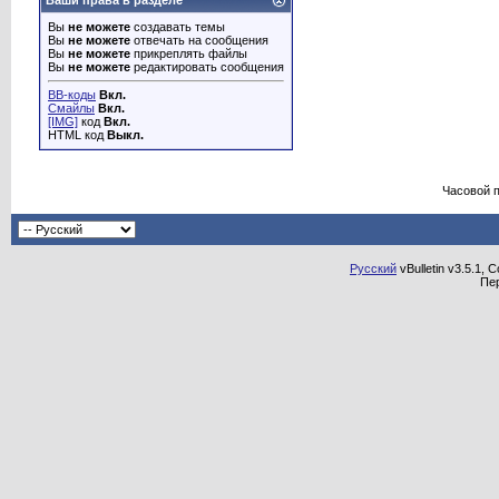
Ваши права в разделе
Вы
не можете
создавать темы
Вы
не можете
отвечать на сообщения
Вы
не можете
прикреплять файлы
Вы
не можете
редактировать сообщения
BB-коды
Вкл.
Смайлы
Вкл.
[IMG]
код
Вкл.
HTML код
Выкл.
Часовой 
Русский
vBulletin v3.5.1, 
Пе