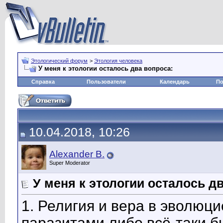
Этологический форум
>
Этология человека
У меня к этологии осталось два вопроса:
Справка
Пользователи
Календарь
По
10.04.2018, 10:26
Alexander B.
Super Moderator
У меня к этологии осталось д
1. Религия и вера в эволюц
паразитами либо всё-таки 