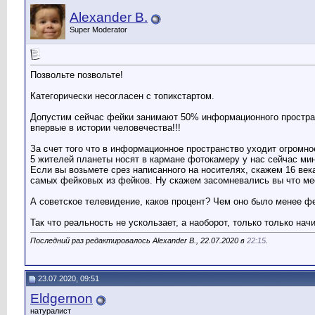
Alexander B.
Super Moderator
Позвольте позвольте!
Категорически несогласен с топикстартом.
Допустим сейчас фейки занимают 50% информационного простран
впервые в истории человечества!!!
За счет того что в информационное пространство уходит огромно
5 жителей планеты носят в кармане фотокамеру у нас сейчас ми
Если вы возьмете срез написанного на носителях, скажем 16 век
самых фейковых из фейков. Ну скажем засомневались вы что мест
А советское телевидение, каков процент? Чем оно было менее ф
Так что реальность не ускользает, а наоборот, только только нач
Последний раз редактировалось Alexander B., 22.07.2020 в
22:15
.
23.07.2020, 09:51
Eldgernon
натуралист