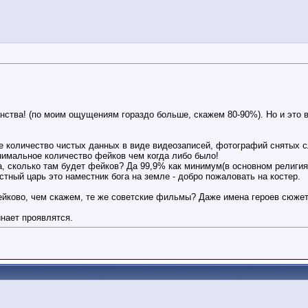
ства! (по моим ощущениям гораздо больше, скажем 80-90%). Но и это 
е количество чистых данных в виде видеозаписей, фотографий снятых с
нимальное количество фейков чем когда либо было!
а, сколько там будет фейков? Да 99,9% как минимум(в основном религия
ный царь это наместник бога на земле - добро пожаловать на костер.
ейково, чем скажем, те же советские фильмы? Даже имена героев сюжето
инает проявлятся.