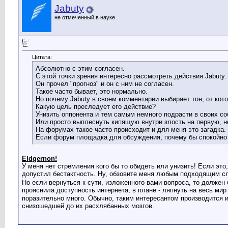
Jabuty
не отмеченный в науке
Цитата:
Абсолютно с этим согласен.
С этой точки зрения интересно рассмотреть действия Jabuty.
Он прочел "прогноз" и он с ним не согласен.
Такое часто бывает, это нормально.
Но почему Jabuty в своем комментарии выбирает тон, от кот
Какую цель преследует его действие?
Унизить оппонента и тем самым немного подрасти в своих с
Или просто выплеснуть кипящую внутри злость на первую, 
На форумах такое часто происходит и для меня это загадка.
Если форум площадка для обсуждения, почему бы спокойно не
Eldgernon!
У меня нет стремления кого бы то обидеть или унизить! Если эт
допустил бестактность. Ну, обзовите меня любым подходящим сл
Но если вернуться к сути, изложенного вами вопроса, то должен
прояснила доступность интернета, в плане - ляпнуть на весь ми
поразительно много. Обычно, таким интересантом производится и
снизошедшей до их расхлябанных мозгов.