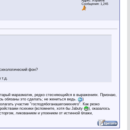
Адрес: Израиль
Сообщения: 1,245
психологический фон?
 т.д.
- старый маразматик, редко стесняющийся в выражениях. Признаю,
ь обязаны это сделать; не жениться ведь.
)
олагать участие "господябоганашегоиихняго". Как резко
тройствами психики (вспомните, хотя бы Jabuty
), оказалось
сторгом, ликованием и упоением от истинной блажи,