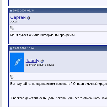
19.07.2020, 09:48
Сергей
эрудит
Меня пугает обилие информации про фейки.
19.07.2020, 15:44
Jabuty
не отмеченный в науке
Вы, случайно, не сценаристом работаете? Описан обычный бред
У всякого действия есть цель. Какова цель всего описанного, ка