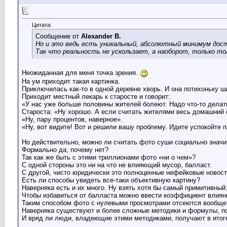
Цитата:
Сообщение от
Alexander B.
Но и это ведь есть уникальный, абсолютный минимум дост
Так что реальность не ускользает, а наоборот, только то
Неожиданная для меня точка зрения.
На ум приходит такая картинка.
Приключилась как-то в одной деревне хворь. И она потихоньку ш
Приходит местный лекарь к старосте и говорит:
«У нас уже больше половины жителей болеют. Надо что-то делат
Староста: «Ну хорошо. А если считать жителями весь домашний 
«Ну, пару процентов, наверное».
«Ну, вот видите! Вот и решили вашу проблему. Идите успокойте п
Но действительно, можно ли считать фото суши социально знач
Формально да, почему нет?
Так как же быть с этими триллионами фото «ни о чем»?
С одной стороны это ни на что не влияющий мусор, балласт.
С другой, чисто юридически это полноценные нефейковые новост
Есть ли способы увидеть все-таки объективную картину?
Наверняка есть и их много. Ну взять хотя бы самый примитивный
Чтобы избавиться от балласта можно ввести коэффициент влияни
Таким способом фото с нулевыми просмотрами отсеются вообще, 
Наверняка существуют и более сложные методики и формулы, п
И вряд ли люди, владеющие этими методиками, получают в итог