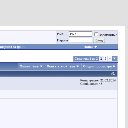
Имя
Запомнить?
Пароль
бщения за день
Поиск
Страница 1 из 2
1
2
>
Опции темы
Поиск в этой теме
Опции просмотра
#
1
Регистрация: 21.02.2014
Сообщения: 48