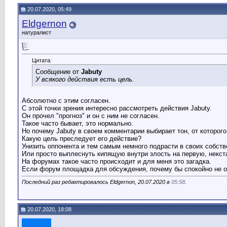
20.07.2020, 05:49
Eldgernon
натуралист
Цитата:
Сообщение от
Jabuty
У всякого действия есть цель.
Абсолютно с этим согласен.
С этой точки зрения интересно рассмотреть действия Jabuty.
Он прочел "прогноз" и он с ним не согласен.
Такое часто бывает, это нормально.
Но почему Jabuty в своем комментарии выбирает тон, от которог
Какую цель преследует его действие?
Унизить оппонента и тем самым немного подрасти в своих собств
Или просто выплеснуть кипящую внутри злость на первую, некс
На форумах такое часто происходит и для меня это загадка.
Если форум площадка для обсуждения, почему бы спокойно не обс
Последний раз редактировалось Eldgernon, 20.07.2020 в
05:58
.
20.07.2020, 18:08