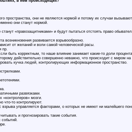
событиях, в нем происходящих?
о пространства, они не являются нормой и потому их случаи вызывают
именно они станут нормой.
станут «правозащитниками» и будут пытаться отстоять право обывателя
та возникновения развивается взрывообразно.
зависит от желаний и воли самой человеческой расы.
 пр.
сли быть корректным, то наше влияние занимает какие-то доли процента
оторому действительно совершенно неважно, что происходит с миром на
ировать кучка людей, контролирующих информационное пространство.
естрелками.
ветотенями.
ма.
матичными развязками.
х «контролеров» мозги.
но что-то контролируют.
 взрыва управляется факторами, о которых не имеют ни малейшего понят
читывать и прогнозировать такие события.
с событий.
ре.