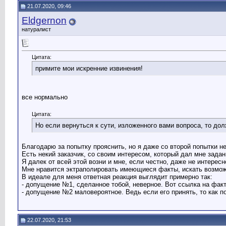
21.07.2020, 09:46
Eldgernon
натуралист
Цитата:
примите мои искренние извинения!
все нормально
Цитата:
Но если вернуться к сути, изложенного вами вопроса, то дол
Благодарю за попытку прояснить, но я даже со второй попытки не 
Есть некий заказчик, со своим интересом, который дал мне задан
Я далек от всей этой возни и мне, если честно, даже не интерес
Мне нравится эктраполировать имеющиеся факты, искать возмож
В идеале для меня ответная реакция выглядит примерно так:
- допущение №1, сделанное тобой, неверное. Вот ссылка на факт
- допущение №2 маловероятное. Ведь если его принять, то как по
22.07.2020, 21:53