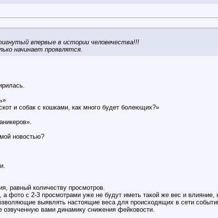
игнутый впервые в истории человечества!!!
лько начинает проявлятся.
ирилась.
ь»
скот и собак с кошками, как много будет болеющих?»
аникеров».
имой новостью?
и.
:
я, равный количеству просмотров.
а фото с 2-3 просмотрами уже не будут иметь такой же вес и влияние, 
озволяющие выявлять настоящие веса для происходящих в сети событи
е озвученную вами динамику снижения фейковости.