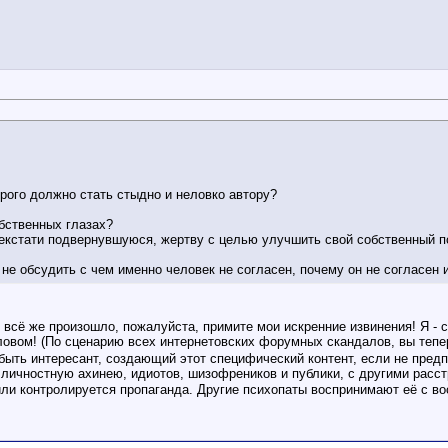
орого должно стать стыдно и неловко автору?
обственных глазах?
некстати подвернувшуюся, жертву с целью улучшить свой собственный 
 обсудить с чем именно человек не согласен, почему он не согласен и
о, всё же произошло, пожалуйста, примите мои искренние извинения! Я 
овом! (По сценарию всех интернетовских форумных скандалов, вы тепер
 быть интересант, создающий этот специфический контент, если не предп
р личностную ахинею, идиотов, шизофреников и публики, с другими расс
ли контролируется пропаганда. Другие психопаты воспринимают её с во