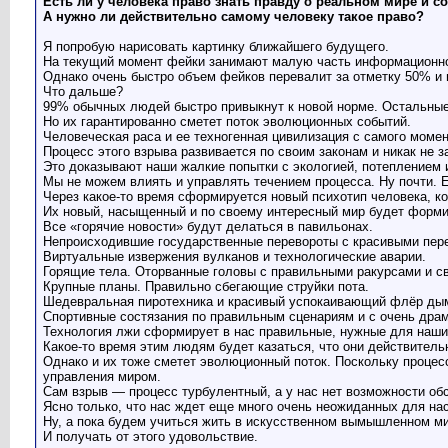
Есть ли у человека право знать правду о реальном мире и 
А нужно ли действительно самому человеку такое право?
Я попробую нарисовать картинку ближайшего будущего.
На текущий момент фейки занимают малую часть информационног
Однако очень быстро объем фейков перевалит за отметку 50% и 
Что дальше?
99% обычных людей быстро привыкнут к новой норме. Остальные 
Но их гарантированно сметет поток эволюционных событий.
Человеческая раса и ее техногенная цивилизация с самого момен
Процесс этого взрыва развивается по своим законам и никак не 
Это доказывают наши жалкие попытки с экологией, потеплением и
Мы не можем влиять и управлять течением процесса. Ну почти. Е
Через какое-то время сформируется новый психотип человека, к
Их новый, насыщенный и по своему интересный мир будет форм
Все «горячие новости» будут делаться в павильонах.
Непроисходившие государственные перевороты с красивыми пер
Виртуальные извержения вулканов и технологические аварии.
Горящие тела. Оторванные головы с правильными ракурсами и с
Крупные планы. Правильно сбегающие струйки пота.
Шедевральная пиротехника и красивый успокаивающий флёр ды
Спортивные состязания по правильным сценариям и с очень дра
Технология лжи сформирует в нас правильные, нужные для наши
Какое-то время этим людям будет казаться, что они действитель
Однако и их тоже сметет эволюционный поток. Поскольку процесс
управления миром.
Сам взрыв — процесс турбулентный, а у нас нет возможности обс
Ясно только, что нас ждет еще много очень неожиданных для на
Ну, а пока будем учиться жить в искусственном вымышленном ми
И получать от этого удовольствие.