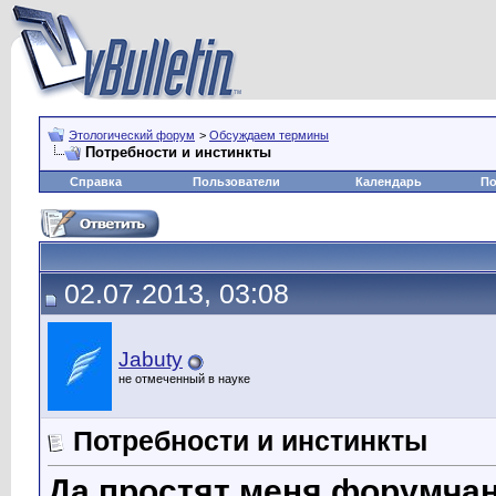
Этологический форум
>
Обсуждаем термины
Потребности и инстинкты
Справка
Пользователи
Календарь
По
02.07.2013, 03:08
Jabuty
не отмеченный в науке
Потребности и инстинкты
Да простят меня форумчан