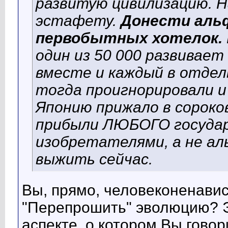
развитую цивилизацию. Н
эстафету.
Донести аль
первобытных хотелок.
один из 50 000 развивает
вместе и каждый в отде
тогда проигнорировали и
Японию прижало в сороко
прибыли ЛЮБОГО государ
изобретателями, а не ал
выжить сейчас.
Вы, прямо, человеконенави
"Перепрошить" эволюцию? Э
аспекте, о котором Вы говор