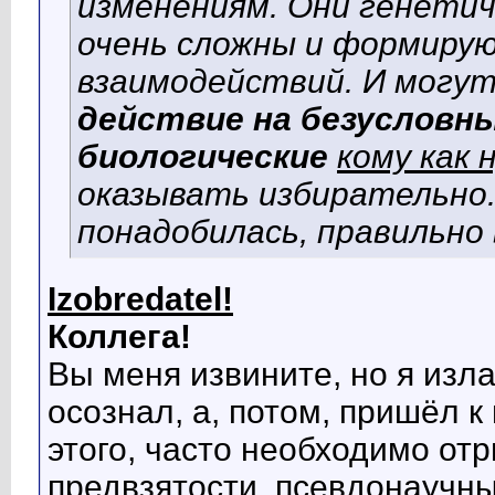
изменениям. Они генетич
очень сложны и формиру
взаимодействий. И могу
действие на безусловн
биологические
кому как 
оказывать избирательно.
понадобилась, правильно
Izobredatel!
Коллега!
Вы меня извините, но я изла
осознал, а, потом, пришёл 
этого, часто необходимо от
предвзятости, псевдонаучны