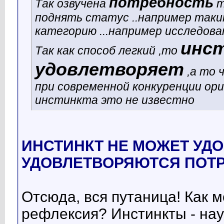
потребность
Так озвучена
т
поднять статус ..например таким
категорию ...например исследова
инс
Так как способ легкий ,то
удовлетворяет
,а то 
при современной конкуренции ориг
инстинкта это не известно
ИНСТИНКТ НЕ МОЖЕТ УД
УДОВЛЕТВОРЯЮТСЯ ПОТР
Отсюда, вся путаница! Как 
рефлексия? Инстинкты - нау