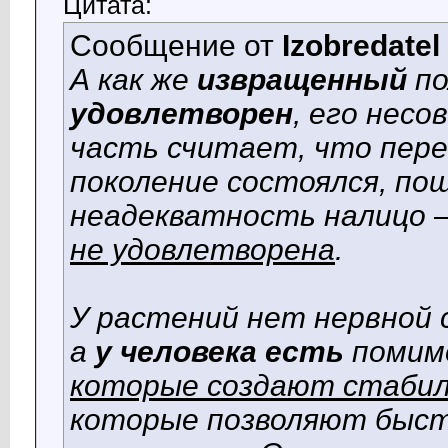
Цитата:
Сообщение от
Izobredatel
А как же
извращенный
по
удовлетворен
, его нес
часть считает, что пере
поколение состоялся, по
неадекватность налицо 
не удовлетворена
.
У растений нет нервной 
а
у человека есть
поми
которые создают стаби
которые позволяют быст