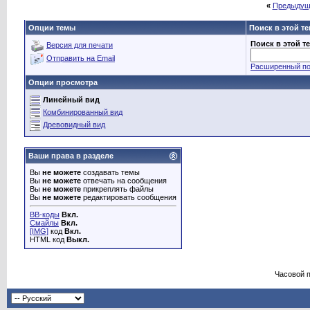
«
Предыдущ
Опции темы
Поиск в этой т
Поиск в этой т
Версия для печати
Отправить на Email
Расширенный по
Опции просмотра
Линейный вид
Комбинированный вид
Древовидный вид
Ваши права в разделе
Вы
не можете
создавать темы
Вы
не можете
отвечать на сообщения
Вы
не можете
прикреплять файлы
Вы
не можете
редактировать сообщения
BB-коды
Вкл.
Смайлы
Вкл.
[IMG]
код
Вкл.
HTML код
Выкл.
Часовой 