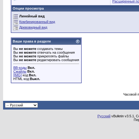
Расширенный по
Опции просмотра
Линейный вид
Комбинированный вид
Древовидный вид
Ваши права в разделе
Вы
не можете
создавать темы
Вы
не можете
отвечать на сообщения
Вы
не можете
прикреплять файлы
Вы
не можете
редактировать сообщения
BB-коды
Вкл.
Смайлы
Вкл.
[IMG]
код
Вкл.
HTML код
Выкл.
Часовой 
Русский
vBulletin v3.5.1, 
Пе