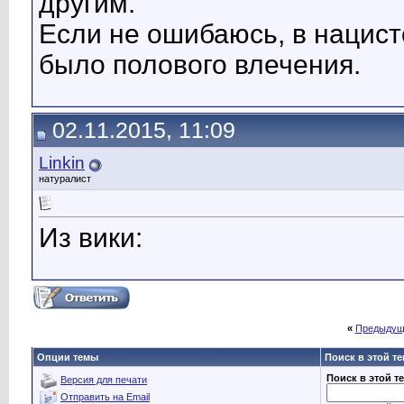
другим.
Если не ошибаюсь, в нацист
было полового влечения.
02.11.2015, 11:09
Linkin
натуралист
Из вики:
«
Предыдущ
Опции темы
Поиск в этой т
Поиск в этой т
Версия для печати
Отправить на Email