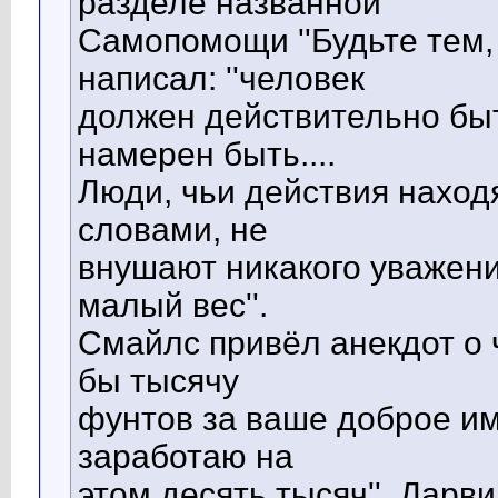
разделе названной
Самопомощи ''Будьте тем,
написал: ''человек
должен действительно быт
намерен быть....
Люди, чьи действия наход
словами, не
внушают никакого уважени
малый вес''.
Смайлс привёл анекдот о че
бы тысячу
фунтов за ваше доброе имя
заработаю на
этом десять тысяч''. Дарв