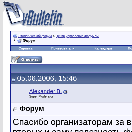
Этологический форум
>
Центр управления форумом
Форум
Справка
Пользователи
Календарь
По
05.06.2006, 15:46
Alexander B.
Super Moderator
Форум
Спасибо организаторам за в
вторых и саму полезность ф