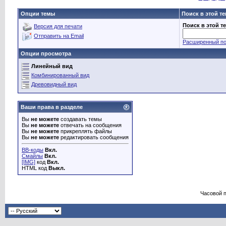
Опции темы
Поиск в этой т
Поиск в этой т
Версия для печати
Отправить на Email
Расширенный по
Опции просмотра
Линейный вид
Комбинированный вид
Древовидный вид
Ваши права в разделе
Вы
не можете
создавать темы
Вы
не можете
отвечать на сообщения
Вы
не можете
прикреплять файлы
Вы
не можете
редактировать сообщения
BB-коды
Вкл.
Смайлы
Вкл.
[IMG]
код
Вкл.
HTML код
Выкл.
Часовой 