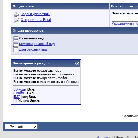
Опции темы
Поиск в этой т
Поиск в этой т
Версия для печати
Отправить на Email
Расширенный по
Опции просмотра
Линейный вид
Комбинированный вид
Древовидный вид
Ваши права в разделе
Вы
не можете
создавать темы
Вы
не можете
отвечать на сообщения
Вы
не можете
прикреплять файлы
Вы
не можете
редактировать сообщения
BB-коды
Вкл.
Смайлы
Вкл.
[IMG]
код
Вкл.
HTML код
Выкл.
Часовой 
Русский
vBulletin v3.5.1, 