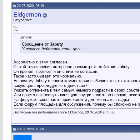
20.07.2020, 05:49
Eldgernon
натуралист
Цитата:
Сообщение от
Jabuty
У всякого действия есть цель.
Абсолютно с этим согласен.
С этой точки зрения интересно рассмотреть действия Jabuty.
Он прочел "прогноз" и он с ним не согласен.
Такое часто бывает, это нормально.
Но почему Jabuty в своем комментарии выбирает тон, от которог
Какую цель преследует его действие?
Унизить оппонента и тем самым немного подрасти в своих собств
Или просто выплеснуть кипящую внутри злость на первую, некс
На форумах такое часто происходит и для меня это загадка.
Если форум площадка для обсуждения, почему бы спокойно не обс
Последний раз редактировалось Eldgernon, 20.07.2020 в
05:58
.
20.07.2020, 18:08