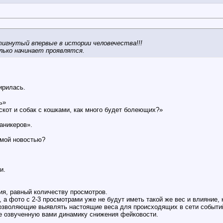
игнутый впервые в истории человечества!!!
лько начинает проявлятся.
ирилась.
ь»
скот и собак с кошками, как много будет болеющих?»
аникеров».
имой новостью?
и.
:
я, равный количеству просмотров.
а фото с 2-3 просмотрами уже не будут иметь такой же вес и влияние, 
озволяющие выявлять настоящие веса для происходящих в сети событи
е озвученную вами динамику снижения фейковости.