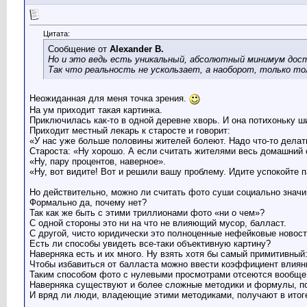
Цитата:
Сообщение от
Alexander B.
Но и это ведь есть уникальный, абсолютный минимум дост
Так что реальность не ускользает, а наоборот, только то
Неожиданная для меня точка зрения.
На ум приходит такая картинка.
Приключилась как-то в одной деревне хворь. И она потихоньку ш
Приходит местный лекарь к старосте и говорит:
«У нас уже больше половины жителей болеют. Надо что-то делат
Староста: «Ну хорошо. А если считать жителями весь домашний 
«Ну, пару процентов, наверное».
«Ну, вот видите! Вот и решили вашу проблему. Идите успокойте п
Но действительно, можно ли считать фото суши социально знач
Формально да, почему нет?
Так как же быть с этими триллионами фото «ни о чем»?
С одной стороны это ни на что не влияющий мусор, балласт.
С другой, чисто юридически это полноценные нефейковые новост
Есть ли способы увидеть все-таки объективную картину?
Наверняка есть и их много. Ну взять хотя бы самый примитивный
Чтобы избавиться от балласта можно ввести коэффициент влияни
Таким способом фото с нулевыми просмотрами отсеются вообще, 
Наверняка существуют и более сложные методики и формулы, п
И вряд ли люди, владеющие этими методиками, получают в итог