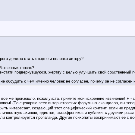
орого должно стать стыдно и неловко автору?
обственных глазах?
некстати подвернувшуюся, жертву с целью улучшить свой собственный 
 обсудить с чем именно человек не согласен, почему он не согласен и
о, всё же произошло, пожалуйста, примите мои искренние извинения! Я 
овом! (По сценарию всех интернетовских форумных скандалов, вы тепер
 быть интересант, создающий этот специфический контент, если не предп
р личностную ахинею, идиотов, шизофреников и публики, с другими расс
ли контролируется пропаганда. Другие психопаты воспринимают её с во