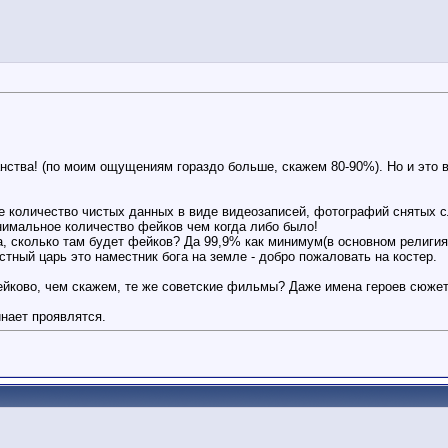
ства! (по моим ощущениям гораздо больше, скажем 80-90%). Но и это 
е количество чистых данных в виде видеозаписей, фотографий снятых с
нимальное количество фейков чем когда либо было!
а, сколько там будет фейков? Да 99,9% как минимум(в основном религия
ный царь это наместник бога на земле - добро пожаловать на костер.
ейково, чем скажем, те же советские фильмы? Даже имена героев сюжето
инает проявлятся.