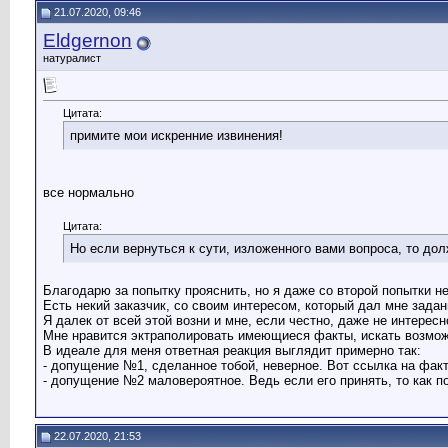
21.07.2020, 09:46
Eldgernon
натуралист
Цитата:
примите мои искренние извинения!
все нормально
Цитата:
Но если вернуться к сути, изложенного вами вопроса, то дол
Благодарю за попытку прояснить, но я даже со второй попытки не 
Есть некий заказчик, со своим интересом, который дал мне задан
Я далек от всей этой возни и мне, если честно, даже не интерес
Мне нравится эктраполировать имеющиеся факты, искать возмож
В идеале для меня ответная реакция выглядит примерно так:
- допущение №1, сделанное тобой, неверное. Вот ссылка на факт
- допущение №2 маловероятное. Ведь если его принять, то как по
22.07.2020, 21:53