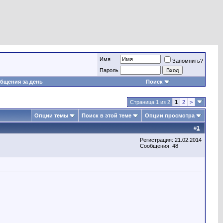
Имя
Запомнить?
Пароль
бщения за день
Поиск
Страница 1 из 2
1
2
>
Опции темы
Поиск в этой теме
Опции просмотра
#
1
Регистрация: 21.02.2014
Сообщения: 48