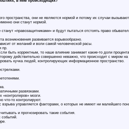
событиях, в нем происходящих?
о пространства, они не являются нормой и потому их случаи вызывают
именно они станут нормой.
станут «правозащитниками» и будут пытаться отстоять право обывателя
та возникновения развивается взрывообразно.
зависит от желаний и воли самой человеческой расы.
 пр.
сли быть корректным, то наше влияние занимает какие-то доли процента
оторому действительно совершенно неважно, что происходит с миром на
ировать кучка людей, контролирующих информационное пространство.
естрелками.
ветотенями.
ма.
матичными развязками.
х «контролеров» мозги.
но что-то контролируют.
 взрыва управляется факторами, о которых не имеют ни малейшего понят
читывать и прогнозировать такие события.
с событий.
ре.