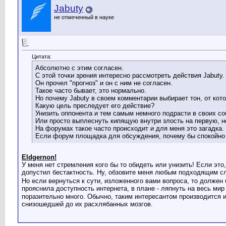
Jabuty
не отмеченный в науке
Цитата:
Абсолютно с этим согласен.
С этой точки зрения интересно рассмотреть действия Jabuty.
Он прочел "прогноз" и он с ним не согласен.
Такое часто бывает, это нормально.
Но почему Jabuty в своем комментарии выбирает тон, от кот
Какую цель преследует его действие?
Унизить оппонента и тем самым немного подрасти в своих с
Или просто выплеснуть кипящую внутри злость на первую, 
На форумах такое часто происходит и для меня это загадка.
Если форум площадка для обсуждения, почему бы спокойно не
Eldgernon!
У меня нет стремления кого бы то обидеть или унизить! Если эт
допустил бестактность. Ну, обзовите меня любым подходящим сл
Но если вернуться к сути, изложенного вами вопроса, то должен
прояснила доступность интернета, в плане - ляпнуть на весь ми
поразительно много. Обычно, таким интересантом производится и
снизошедшей до их расхлябанных мозгов.