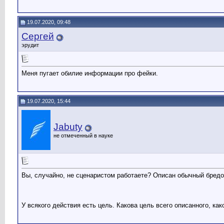
19.07.2020, 09:48
Сергей
эрудит
Меня пугает обилие информации про фейки.
19.07.2020, 15:44
Jabuty
не отмеченный в науке
Вы, случайно, не сценаристом работаете? Описан обычный бред
У всякого действия есть цель. Какова цель всего описанного, ка