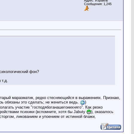
Адрес: Израиль
Сообщения: 1,245
психологический фон?
 т.д.
- старый маразматик, редко стесняющийся в выражениях. Признаю,
ь обязаны это сделать; не жениться ведь.
)
олагать участие "господябоганашегоиихняго". Как резко
тройствами психики (вспомните, хотя бы Jabuty
), оказалось
сторгом, ликованием и упоением от истинной блажи,