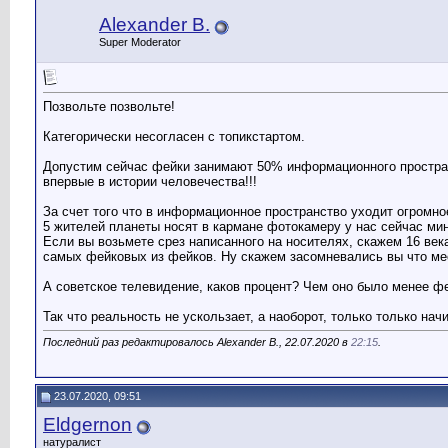
Alexander B.
Super Moderator
Позвольте позвольте!
Категорически несогласен с топикстартом.
Допустим сейчас фейки занимают 50% информационного простран
впервые в истории человечества!!!
За счет того что в информационное пространство уходит огромно
5 жителей планеты носят в кармане фотокамеру у нас сейчас ми
Если вы возьмете срез написанного на носителях, скажем 16 век
самых фейковых из фейков. Ну скажем засомневались вы что мест
А советское телевидение, каков процент? Чем оно было менее ф
Так что реальность не ускользает, а наоборот, только только нач
Последний раз редактировалось Alexander B., 22.07.2020 в
22:15
.
23.07.2020, 09:51
Eldgernon
натуралист