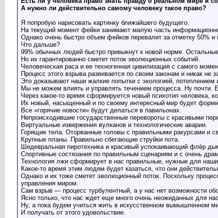
Есть ли у человека право знать правду о реальном мире и 
А нужно ли действительно самому человеку такое право?
Я попробую нарисовать картинку ближайшего будущего.
На текущий момент фейки занимают малую часть информационног
Однако очень быстро объем фейков перевалит за отметку 50% и 
Что дальше?
99% обычных людей быстро привыкнут к новой норме. Остальные 
Но их гарантированно сметет поток эволюционных событий.
Человеческая раса и ее техногенная цивилизация с самого момен
Процесс этого взрыва развивается по своим законам и никак не 
Это доказывают наши жалкие попытки с экологией, потеплением и
Мы не можем влиять и управлять течением процесса. Ну почти. Е
Через какое-то время сформируется новый психотип человека, к
Их новый, насыщенный и по своему интересный мир будет форм
Все «горячие новости» будут делаться в павильонах.
Непроисходившие государственные перевороты с красивыми пер
Виртуальные извержения вулканов и технологические аварии.
Горящие тела. Оторванные головы с правильными ракурсами и с
Крупные планы. Правильно сбегающие струйки пота.
Шедевральная пиротехника и красивый успокаивающий флёр ды
Спортивные состязания по правильным сценариям и с очень дра
Технология лжи сформирует в нас правильные, нужные для наши
Какое-то время этим людям будет казаться, что они действитель
Однако и их тоже сметет эволюционный поток. Поскольку процесс
управления миром.
Сам взрыв — процесс турбулентный, а у нас нет возможности обс
Ясно только, что нас ждет еще много очень неожиданных для на
Ну, а пока будем учиться жить в искусственном вымышленном ми
И получать от этого удовольствие.