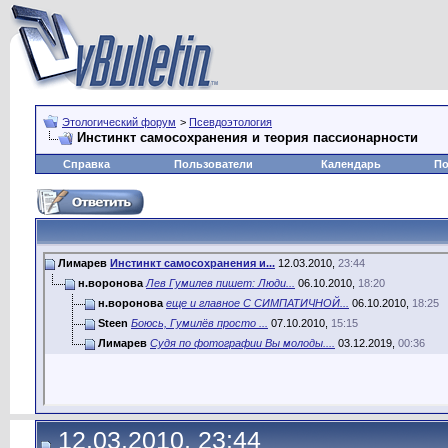
Этологический форум
>
Псевдоэтология
Инстинкт самосохранения и теория пассионарности
Справка
Пользователи
Календарь
По
Лимарев
Инстинкт самосохранения и...
12.03.2010,
23:44
н.воронова
Лев Гумилев пишет: Люди...
06.10.2010,
18:20
н.воронова
еще и главное С СИМПАТИЧНОЙ...
06.10.2010,
18:25
Steen
Боюсь, Гумилёв просто ...
07.10.2010,
15:15
Лимарев
Судя по фотографии Вы молоды....
03.12.2019,
00:36
12.03.2010, 23:44