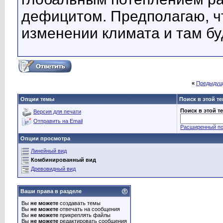
дефицитом. Предполагаю, ч
изменении климата и там бу
«
Предыдущ
Опции темы
Поиск в этой т
Поиск в этой т
Версия для печати
Отправить на Email
Расширенный по
Опции просмотра
Линейный вид
Комбинированный вид
Древовидный вид
Ваши права в разделе
Вы
не можете
создавать темы
Вы
не можете
отвечать на сообщения
Вы
не можете
прикреплять файлы
Вы
не можете
редактировать сообщения