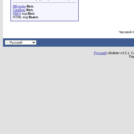
BB-коды
Вкл.
Смайлы
Вкл.
[IMG]
код
Вкл.
HTML код
Выкл.
Часовой 
Русский
vBulletin v3.5.1, 
Пе